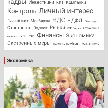
кадры
Инвестиции
Компании
ККТ
Личный интерес
Контроль
НДС
НДФЛ
Мосбиржа
Личный счет
Облигации
Отчетность
Рынки
Подкаст
Страховые
СПб Биржа
Финансы
Экономика
взносы
УСН
ФРС
Экстренные меры
налог на прибыль
недвижимость
Экономика