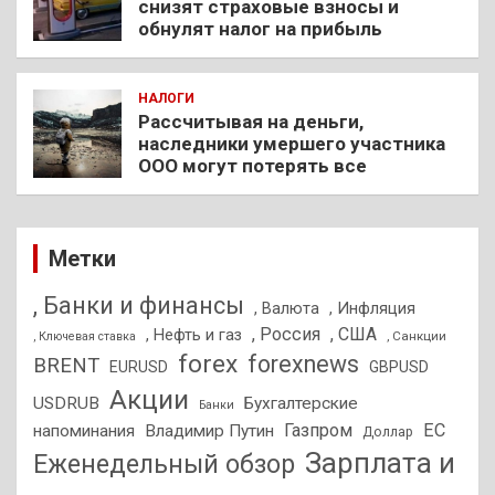
снизят страховые взносы и
обнулят налог на прибыль
НАЛОГИ
Рассчитывая на деньги,
наследники умершего участника
ООО могут потерять все
Метки
, Банки и финансы
, Валюта
, Инфляция
, Россия
, США
, Нефть и газ
, Санкции
, Ключевая ставка
forex
forexnews
BRENT
EURUSD
GBPUSD
Акции
USDRUB
Бухгалтерские
Банки
Газпром
ЕС
напоминания
Владимир Путин
Доллар
Зарплата и
Еженедельный обзор