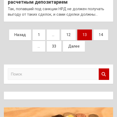
расчетным депозитарием
Так, попавший под санкции НРД не должен получать
выгоду от таких сделок, и сами сделки должны…
Пагинация
Назад
1
…
12
13
14
записей
…
33
Далее
П
о
и
с
к