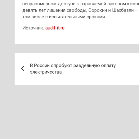
неправомерном доступе к охраняемой законом ком
девять лет лишения свободы, Сорокин и Шахбазян – на
том числе с испытательными сроками.
Источник:
audit-it.ru
Навигация
В России опробуют раздельную оплату
по
электричества
записям