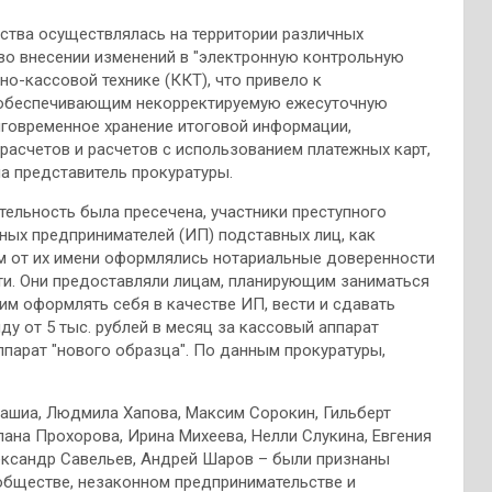
ества осуществлялась на территории различных
о внесении изменений в "электронную контрольную
о-кассовой технике (ККТ), что привело к
 обеспечивающим некорректируемую ежесуточную
говременное хранение итоговой информации,
расчетов и расчетов с использованием платежных карт,
ла представитель прокуратуры.
ятельность была пресечена, участники преступного
ных предпринимателей (ИП) подставных лиц, как
ем от их имени оформлялись нотариальные доверенности
и. Они предоставляли лицам, планирующим заниматься
м оформлять себя в качестве ИП, вести и сдавать
у от 5 тыс. рублей в месяц за кассовый аппарат
аппарат "нового образца". По данным прокуратуры,
шиа, Людмила Хапова, Максим Сорокин, Гильберт
ана Прохорова, Ирина Михеева, Нелли Слукина, Евгения
ександр Савельев, Андрей Шаров – были признаны
ообществе, незаконном предпринимательстве и