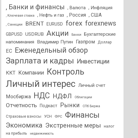
, Банки и финансы
, Валюта
, Инфляция
, Россия
, США
, Нефть и газ
, Ключевая ставка
forex
forexnews
BRENT
EURUSD
, Санкции
Акции
USDRUB
Бухгалтерские
GBPUSD
Банки
Газпром
напоминания
Владимир Путин
Доллар
Еженедельный обзор
ЕС
Зарплата и кадры
Инвестиции
Контроль
Компании
ККТ
Личный интерес
Личный счет
НДС
НДФЛ
Мосбиржа
Облигации
Отчетность
Рынки
Подкаст
СПб Биржа
Финансы
Страховые взносы
УСН
ФРС
Экономика
Экстренные меры
налог
на прибыль
недвижимость