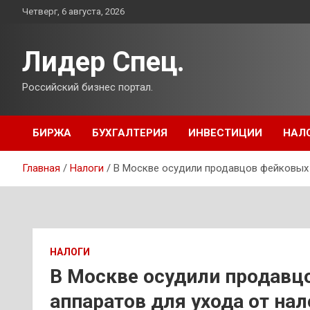
Перейти
Четверг, 6 августа, 2026
к
содержимому
Лидер Спец.
Российский бизнес портал.
БИРЖА
БУХГАЛТЕРИЯ
ИНВЕСТИЦИИ
НАЛ
Главная
Налоги
В Москве осудили продавцов фейковых 
НАЛОГИ
В Москве осудили продавц
аппаратов для ухода от нал