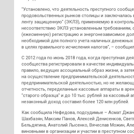
"Установлено, что деятельность преступного сообщ
продовольственных рынков столицы и заключалась в
ленту защищенную" (ЭКЛЗ), применяемую в контрольн
несоответствию ЭКЛЗ установленным требованиям,
(ежесменную) регистрацию и энергонезависимое дол
необходимой для полного учета наличных денежных 
в целях правильного исчисления налогов", – сообщи
С 2012 года по июнь 2018 года, когда преступная де
сообщества регистрировали в качестве индивидуаль
правило, ведущих ассоциальный образ жизни, а зат
на осуществление предпринимательской деятельност
предпринимательской деятельностью, но не желающи
отчетность, переделанные кассовые аппараты в аренд
"старого образца" и до 10 тыс. рублей за кассовый 
незаконный доход составил более 120 млн рублей.
Как сообщила Нефедова, подсудимые – Асмат Джана
Шахбазян, Максим Панов, Алексей Денисенков, Светл
Бельдягина, Анатолий Лысенко, Вячеслав Можин, Ал
виновными в организации и участии в преступном с