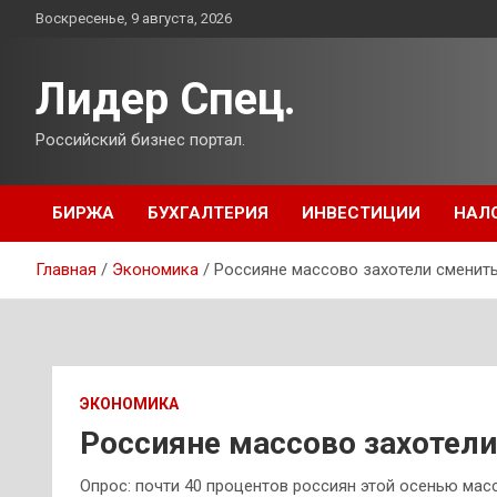
Перейти
Воскресенье, 9 августа, 2026
к
содержимому
Лидер Спец.
Российский бизнес портал.
БИРЖА
БУХГАЛТЕРИЯ
ИНВЕСТИЦИИ
НАЛ
Главная
Экономика
Россияне массово захотели сменить
ЭКОНОМИКА
Россияне массово захотели
Опрос: почти 40 процентов россиян этой осенью мас