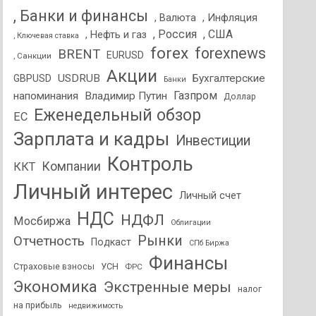
, Банки и финансы
, Валюта
, Инфляция
, Россия
, США
, Нефть и газ
, Ключевая ставка
forex
forexnews
BRENT
EURUSD
, Санкции
Акции
USDRUB
Бухгалтерские
GBPUSD
Банки
Газпром
напоминания
Владимир Путин
Доллар
Еженедельный обзор
ЕС
Зарплата и кадры
Инвестиции
Контроль
Компании
ККТ
Личный интерес
Личный счет
НДС
НДФЛ
Мосбиржа
Облигации
Отчетность
Рынки
Подкаст
СПб Биржа
Финансы
Страховые взносы
УСН
ФРС
Экономика
Экстренные меры
налог
на прибыль
недвижимость