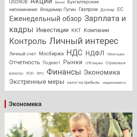
Акции
USDRUB
Бухгалтерские
Банки
Газпром
ЕС
напоминания
Владимир Путин
Доллар
Зарплата и
Еженедельный обзор
кадры
Инвестиции
Компании
ККТ
Личный интерес
Контроль
НДС
НДФЛ
Мосбиржа
Личный счет
Облигации
Отчетность
Рынки
Подкаст
Страховые
СПб Биржа
Финансы
Экономика
взносы
УСН
ФРС
Экстренные меры
налог на прибыль
недвижимость
Экономика