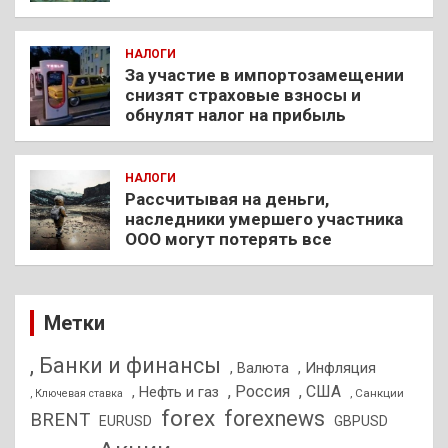
НАЛОГИ
За участие в импортозамещении
снизят страховые взносы и
обнулят налог на прибыль
НАЛОГИ
Рассчитывая на деньги,
наследники умершего участника
ООО могут потерять все
Метки
, Банки и финансы
, Валюта
, Инфляция
, Россия
, США
, Нефть и газ
, Санкции
, Ключевая ставка
forex
forexnews
BRENT
EURUSD
GBPUSD