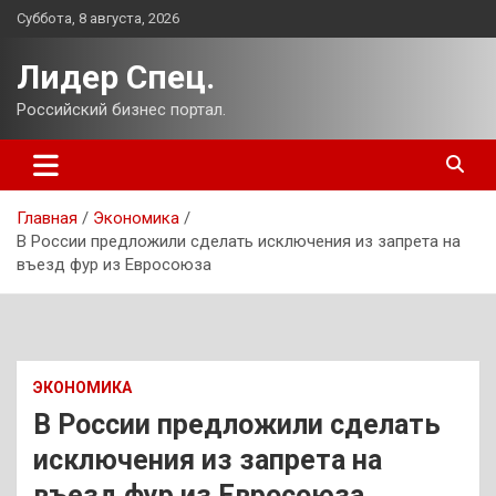
Перейти
Суббота, 8 августа, 2026
к
содержимому
Лидер Спец.
Российский бизнес портал.
Главная
Экономика
В России предложили сделать исключения из запрета на
въезд фур из Евросоюза
ЭКОНОМИКА
В России предложили сделать
исключения из запрета на
въезд фур из Евросоюза