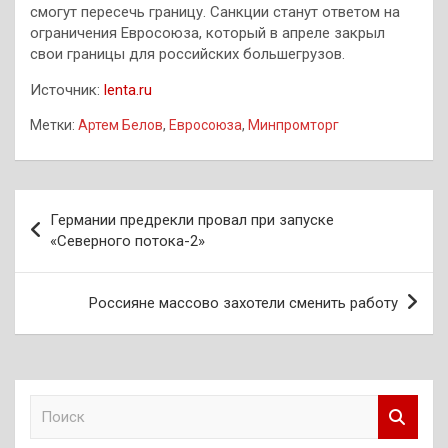
смогут пересечь границу. Санкции станут ответом на
ограничения Евросоюза, который в апреле закрыл
свои границы для российских большегрузов.
Источник:
lenta.ru
Метки:
Артем Белов
,
Евросоюза
,
Минпромторг
Навигация
Германии предрекли провал при запуске
по
«Северного потока-2»
записям
Россияне массово захотели сменить работу
П
о
и