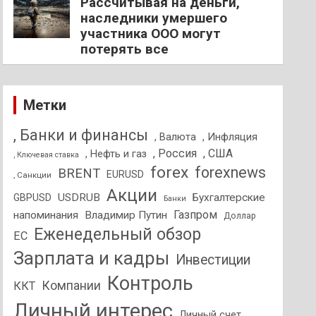
Рассчитывая на деньги,
наследники умершего
участника ООО могут
потерять все
Метки
, Банки и финансы
, Валюта
, Инфляция
, Россия
, США
, Нефть и газ
, Ключевая ставка
forex
forexnews
BRENT
EURUSD
, Санкции
Акции
USDRUB
Бухгалтерские
GBPUSD
Банки
Газпром
напоминания
Владимир Путин
Доллар
Еженедельный обзор
ЕС
Зарплата и кадры
Инвестиции
Контроль
Компании
ККТ
Личный интерес
Личный счет