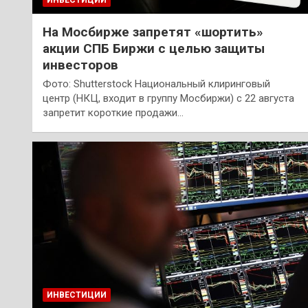
ИНВЕСТИЦИИ
На Мосбирже запретят «шортить»
акции СПБ Биржи с целью защиты
инвесторов
Фото: Shutterstock Национальный клиринговый
центр (НКЦ, входит в группу Мосбиржи) с 22 августа
запретит короткие продажи…
ИНВЕСТИЦИИ