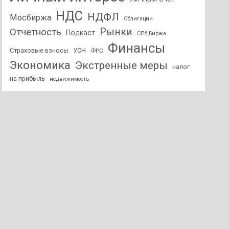
НДС
НДФЛ
Мосбиржа
Облигации
Отчетность
Рынки
Подкаст
СПб Биржа
Финансы
Страховые взносы
УСН
ФРС
Экономика
Экстренные меры
налог
на прибыль
недвижимость