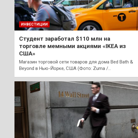
ИНВЕСТИЦИИ
Студент заработал $110 млн на
торговле мемными акциями «IKEA из
США»
Магазин торговой сети товаров для дома Bed Bath &
Beyond в Нью-Йорке, США (Фото: Zuma /…