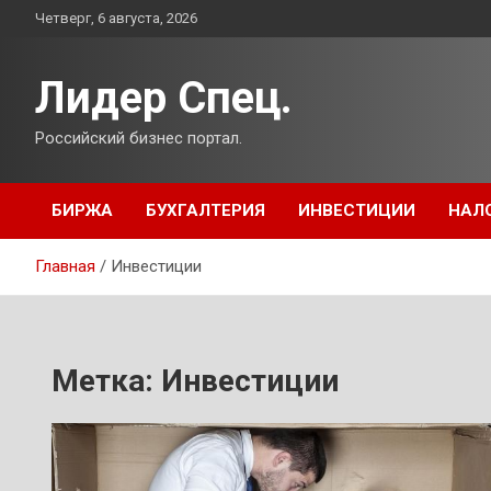
Перейти
Четверг, 6 августа, 2026
к
содержимому
Лидер Спец.
Российский бизнес портал.
БИРЖА
БУХГАЛТЕРИЯ
ИНВЕСТИЦИИ
НАЛ
Главная
Инвестиции
Метка:
Инвестиции