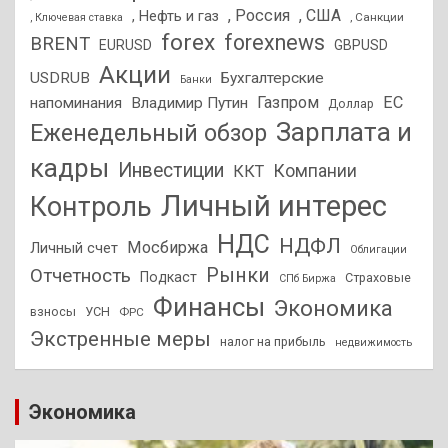
, Россия
, США
, Нефть и газ
, Санкции
, Ключевая ставка
forex
forexnews
BRENT
EURUSD
GBPUSD
Акции
USDRUB
Бухгалтерские
Банки
Газпром
ЕС
напоминания
Владимир Путин
Доллар
Зарплата и
Еженедельный обзор
кадры
Инвестиции
Компании
ККТ
Личный интерес
Контроль
НДС
НДФЛ
Мосбиржа
Личный счет
Облигации
Отчетность
Рынки
Подкаст
Страховые
СПб Биржа
Финансы
Экономика
взносы
УСН
ФРС
Экстренные меры
налог на прибыль
недвижимость
Экономика