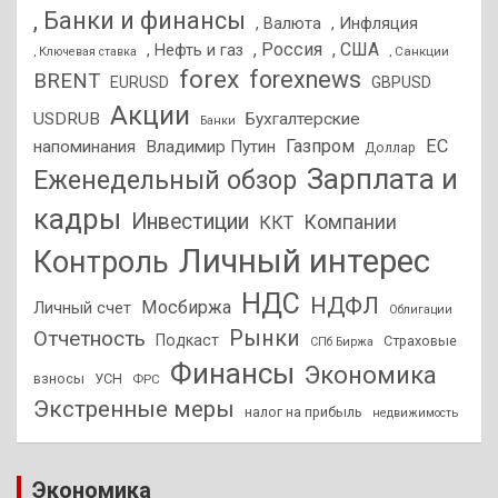
, Банки и финансы
, Валюта
, Инфляция
, Россия
, США
, Нефть и газ
, Санкции
, Ключевая ставка
forex
forexnews
BRENT
EURUSD
GBPUSD
Акции
USDRUB
Бухгалтерские
Банки
Газпром
ЕС
напоминания
Владимир Путин
Доллар
Зарплата и
Еженедельный обзор
кадры
Инвестиции
Компании
ККТ
Личный интерес
Контроль
НДС
НДФЛ
Мосбиржа
Личный счет
Облигации
Отчетность
Рынки
Подкаст
Страховые
СПб Биржа
Финансы
Экономика
взносы
УСН
ФРС
Экстренные меры
налог на прибыль
недвижимость
Экономика