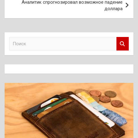
Аналитик спрогнозировал возможное падение
доллара
П
о
и
с
к