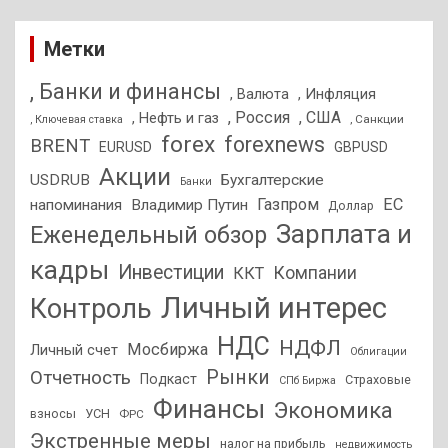
Метки
, Банки и финансы
, Валюта
, Инфляция
, Россия
, США
, Нефть и газ
, Санкции
, Ключевая ставка
forex
forexnews
BRENT
EURUSD
GBPUSD
Акции
USDRUB
Бухгалтерские
Банки
Газпром
ЕС
напоминания
Владимир Путин
Доллар
Зарплата и
Еженедельный обзор
кадры
Инвестиции
Компании
ККТ
Личный интерес
Контроль
НДС
НДФЛ
Мосбиржа
Личный счет
Облигации
Отчетность
Рынки
Подкаст
Страховые
СПб Биржа
Финансы
Экономика
взносы
УСН
ФРС
Экстренные меры
налог на прибыль
недвижимость