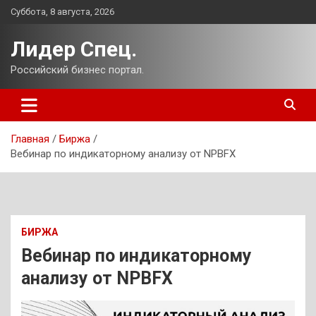
Перейти
Суббота, 8 августа, 2026
к
содержимому
Лидер Спец.
Российский бизнес портал.
Главная
Биржа
Вебинар по индикаторному анализу от NPBFX
БИРЖА
Вебинар по индикаторному
анализу от NPBFX