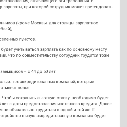
постановления, смягчающего эти требования. В
р зарплаты, при которой сотрудник может претендовать
лионников (кроме Москвы, для столицы зарплатное
блей);
аселенных пунктов.
 будет учитываться зарплата как по основному месту
овии, что по совместительству сотрудник трудится тоже
заемщиков – с 44 до 50 лет.
только тех аккредитованных компаний, которые
 отменят вовсе.
и. Чтобы сохранить льготную ставку, необходимо будет
 лет с даты предоставления ипотечного кредита. Далее
м не обязательно трудиться в одной и той же IT-
доустройство в иную аккредитованную компанию будет