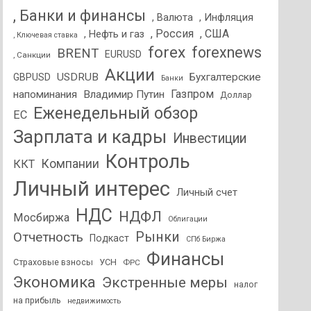
, Банки и финансы
, Валюта
, Инфляция
, Россия
, США
, Нефть и газ
, Ключевая ставка
forex
forexnews
BRENT
EURUSD
, Санкции
Акции
USDRUB
Бухгалтерские
GBPUSD
Банки
Газпром
напоминания
Владимир Путин
Доллар
Еженедельный обзор
ЕС
Зарплата и кадры
Инвестиции
Контроль
Компании
ККТ
Личный интерес
Личный счет
НДС
НДФЛ
Мосбиржа
Облигации
Отчетность
Рынки
Подкаст
СПб Биржа
Финансы
Страховые взносы
УСН
ФРС
Экономика
Экстренные меры
налог
на прибыль
недвижимость