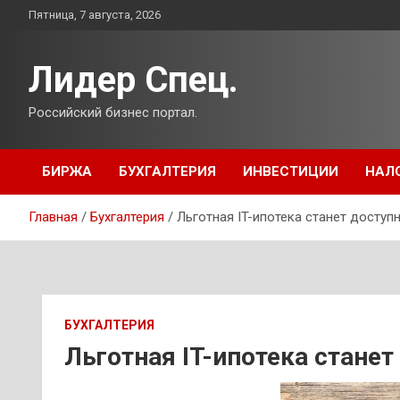
Перейти
Пятница, 7 августа, 2026
к
содержимому
Лидер Спец.
Российский бизнес портал.
БИРЖА
БУХГАЛТЕРИЯ
ИНВЕСТИЦИИ
НАЛ
Главная
Бухгалтерия
Льготная IT-ипотека станет доступ
БУХГАЛТЕРИЯ
Льготная IT-ипотека станет