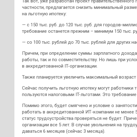
Так вот, уже разработан проект правительственного 
частности, предлагается снизить минимальный разме
на льготную ипотеку:
— с 150 тыс. руб. до 120 тыс. руб. для городов-мил
требование останется прежним – минимум 150 тыс. ру
— со 100 тыс. рублей до 70 тыс. рублей для других н
Причем, при определении суммы зарплатного дохода
работы, так и по совместительству. Но лишь при усл
в аккредитованной IT-организации.
Также планируется увеличить максимальный возраст 
Сейчас получить льготную ипотеку могут работники 
пользуются налоговыми IT-льготами. Это требование
Помимо этого, будет смягчено и условие о занятост
работать в аккредитованной ИТ-компании не менее 5
статус трудоустройства проверяться не будет. Приче
организации все 5 лет. В случае увольнения на тру
даваться 6 месяцев (сейчас 3 месяца).