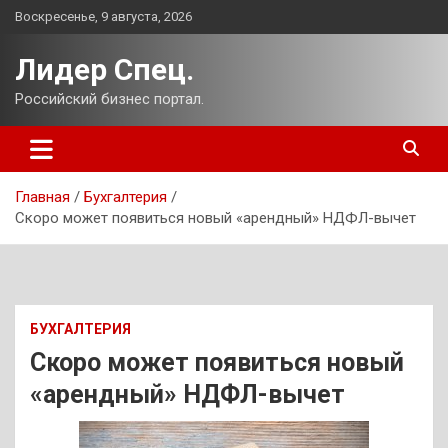
Перейти
Воскресенье, 9 августа, 2026
к
содержимому
Лидер Спец.
Российский бизнес портал.
Главная
Бухгалтерия
Скоро может появиться новый «арендный» НДФЛ-вычет
БУХГАЛТЕРИЯ
Скоро может появиться новый
«арендный» НДФЛ-вычет