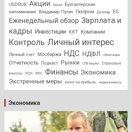
Акции
USDRUB
Бухгалтерские
Банки
Газпром
ЕС
напоминания
Владимир Путин
Доллар
Зарплата и
Еженедельный обзор
кадры
Инвестиции
Компании
ККТ
Личный интерес
Контроль
НДС
НДФЛ
Мосбиржа
Личный счет
Облигации
Отчетность
Рынки
Подкаст
Страховые
СПб Биржа
Финансы
Экономика
взносы
УСН
ФРС
Экстренные меры
налог на прибыль
недвижимость
Экономика