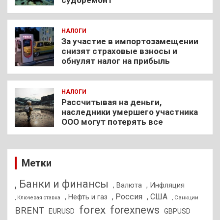
НАЛОГИ
За участие в импортозамещении
снизят страховые взносы и
обнулят налог на прибыль
НАЛОГИ
Рассчитывая на деньги,
наследники умершего участника
ООО могут потерять все
Метки
, Банки и финансы
, Валюта
, Инфляция
, Россия
, США
, Нефть и газ
, Санкции
, Ключевая ставка
forex
forexnews
BRENT
EURUSD
GBPUSD