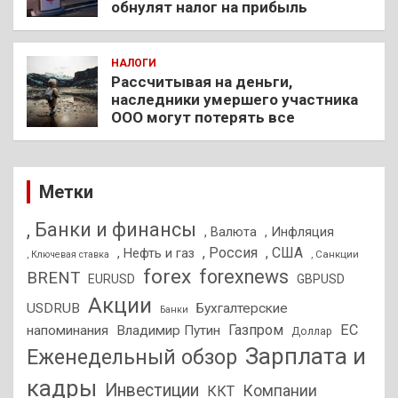
обнулят налог на прибыль
НАЛОГИ
Рассчитывая на деньги,
наследники умершего участника
ООО могут потерять все
Метки
, Банки и финансы
, Валюта
, Инфляция
, Россия
, США
, Нефть и газ
, Санкции
, Ключевая ставка
forex
forexnews
BRENT
EURUSD
GBPUSD
Акции
USDRUB
Бухгалтерские
Банки
Газпром
ЕС
напоминания
Владимир Путин
Доллар
Зарплата и
Еженедельный обзор
кадры
Инвестиции
Компании
ККТ