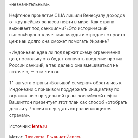
«незначительным».
Нефтяное проклятие.США лишили Венесуэлу доходов
от крупнейших запасов нефти в мире. Как страна
выживает под санкциями?«Это исторический
вызов»Европа теряет миллиарды и страдает от роста
цен: как долго она сможет помогать Украине?
«Индонезия едва ли поддержит схему ограничения
цен, поскольку это будет означать введение против
России санкций, а так далеко она вмешиваться не
захочет», — отметил он.
11 августа страны «Большой семерки» обратились к
Индонезии с призывом поддержать инициативу по
ограничению предельной цены российской нефти.
Вашингтон презентует этот план как способ «отобрать
деньги у России и передать их развивающимся
странам».
Источник:
lenta.ru
Метки:
Джакарте
,
Джаннет Йеллен