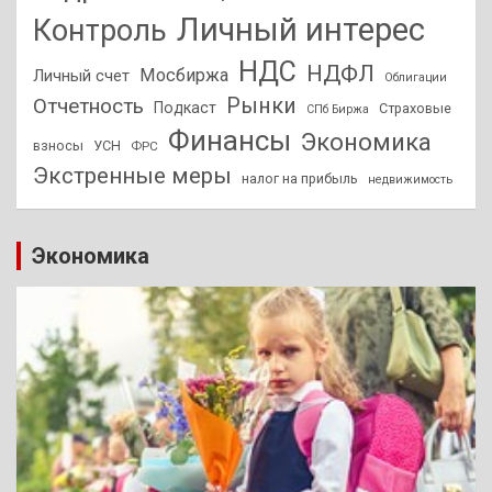
Личный интерес
Контроль
НДС
НДФЛ
Мосбиржа
Личный счет
Облигации
Отчетность
Рынки
Подкаст
Страховые
СПб Биржа
Финансы
Экономика
взносы
УСН
ФРС
Экстренные меры
налог на прибыль
недвижимость
Экономика