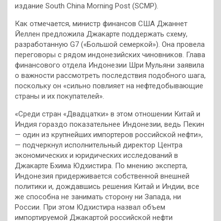
издание South China Morning Post (SCMP).
Как отмечается, министр финансов США Джаннет
Йеллен предложила Джакарте поддержать схему,
разработанную G7 («Большой семеркой»). Она провела
переговоры с рядом индонезийских чиновников. Глава
финансового отдела Индонезии Шри Мульяни заявила
о важности рассмотреть последствия подобного шага,
поскольку он «сильно повлияет на нефтедобывающие
страны и их покупателей».
«Среди стран «Двадцатки» в этом отношении Китай и
Индия гораздо показательнее Индонезии, ведь Пекин
— один из крупнейших импортеров российской нефти»,
— подчеркнул исполнительный директор Центра
экономических и юридических исследований в
Джакарте Бхима Юдхистира. По мнению эксперта,
Индонезия придерживается собственной внешней
политики и, дождавшись решения Китай и Индии, все
же способна не занимать сторону ни Запада, ни
России. При этом Юдхистира назвал объем
импортируемой Джакартой российской нефти