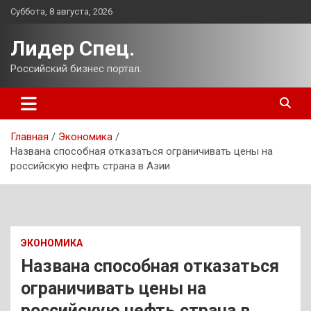
Перейти
Суббота, 8 августа, 2026
к
содержимому
Лидер Спец.
Российский бизнес портал.
Главная
Экономика
Названа способная отказаться ограничивать цены на
российскую нефть страна в Азии
ЭКОНОМИКА
Названа способная отказаться
ограничивать цены на
российскую нефть страна в