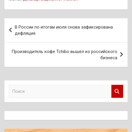
Навигация
В России по итогам июля снова зафиксирована
по
дефляция
записям
Производитель кофе Tchibo вышел из российского
бизнеса
П
о
и
с
к