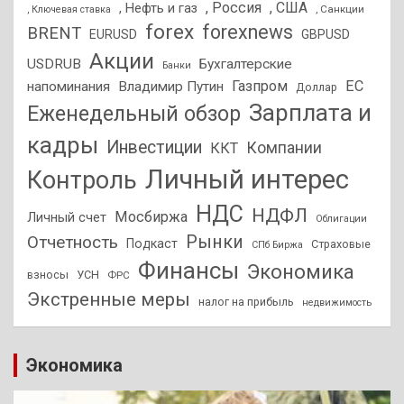
, Россия
, США
, Нефть и газ
, Санкции
, Ключевая ставка
forex
forexnews
BRENT
EURUSD
GBPUSD
Акции
USDRUB
Бухгалтерские
Банки
Газпром
ЕС
напоминания
Владимир Путин
Доллар
Зарплата и
Еженедельный обзор
кадры
Инвестиции
Компании
ККТ
Личный интерес
Контроль
НДС
НДФЛ
Мосбиржа
Личный счет
Облигации
Отчетность
Рынки
Подкаст
Страховые
СПб Биржа
Финансы
Экономика
взносы
УСН
ФРС
Экстренные меры
налог на прибыль
недвижимость
Экономика