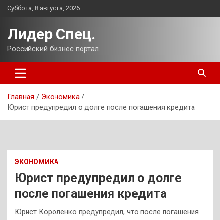
Перейти
Суббота, 8 августа, 2026
к
содержимому
Лидер Спец.
Российский бизнес портал.
Главная
Экономика
Юрист предупредил о долге после погашения кредита
ЭКОНОМИКА
Юрист предупредил о долге
после погашения кредита
Юрист Короленко предупредил, что после погашения