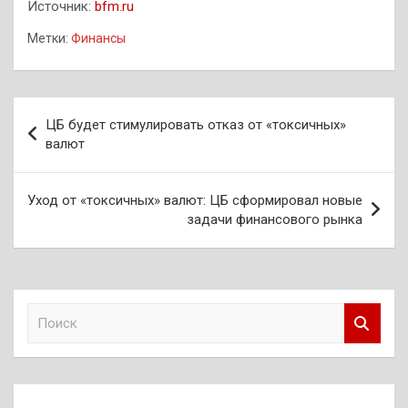
Источник:
bfm.ru
Метки:
Финансы
Навигация
ЦБ будет стимулировать отказ от «токсичных»
по
валют
записям
Уход от «токсичных» валют: ЦБ сформировал новые
задачи финансового рынка
П
о
и
с
к