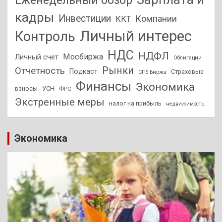
кадры
Инвестиции
Компании
ККТ
Личный интерес
Контроль
НДС
НДФЛ
Мосбиржа
Личный счет
Облигации
Отчетность
Рынки
Подкаст
Страховые
СПб Биржа
Финансы
Экономика
взносы
УСН
ФРС
Экстренные меры
налог на прибыль
недвижимость
Экономика