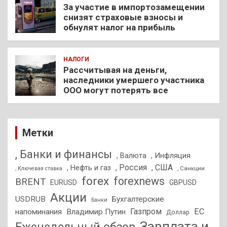
За участие в импортозамещении
снизят страховые взносы и
обнулят налог на прибыль
НАЛОГИ
Рассчитывая на деньги,
наследники умершего участника
ООО могут потерять все
Метки
, Банки и финансы
, Валюта
, Инфляция
, Россия
, США
, Нефть и газ
, Санкции
, Ключевая ставка
forex
forexnews
BRENT
EURUSD
GBPUSD
Акции
USDRUB
Бухгалтерские
Банки
Газпром
ЕС
напоминания
Владимир Путин
Доллар
Зарплата и
Еженедельный обзор