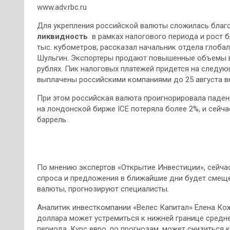
www.adv.rbc.ru
Для укрепления российской валюты сложилась благ
ликвидность
в рамках налогового периода и рост б
тыс. кубометров, рассказал начальник отдела глоб
Шульгин. Экспортеры продают повышенные объемы в
рублях. Пик налоговых платежей придется на след
выплачены российскими компаниями до 25 августа в
При этом российская валюта проигнорировала падени
на лондонской бирже ICE потеряла более 2%, и сейча
баррель.
По мнению экспертов «Открытие Инвестиции», сейчас
спроса и предложения в ближайшие дни будет смеще
валюты, прогнозируют специалисты.
Аналитик инвесткомпании «Велес Капитал» Елена Ко
доллара может устремиться к нижней границе средн
периода. Курс евро, по прогнозам, может снизиться 