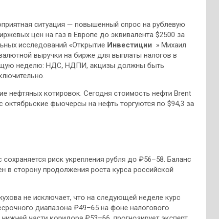
оприятная ситуация — повышенный спрос на рублевую
иржевых цен на газ в Европе до эквивалента $2500 за
альных исследований «Открытие
Инвестиции
» Михаил
алютной выручки на бирже для выплаты налогов в
ующую неделю: НДС, НДПИ, акцизы должны быть
ключительно.
е нефтяных котировок. Сегодня стоимость нефти Brent
с октябрьские фьючерсы на нефть торгуются по $94,3 за
 сохраняется риск укрепления рубля до ₽56–58. Баланс
н в сторону продолжения роста курса российской
жухова не исключает, что на следующей неделе курс
есрочного диапазона ₽49–65 на фоне налогового
к нижней части коридора ₽53–66, прогнозирует эксперт.