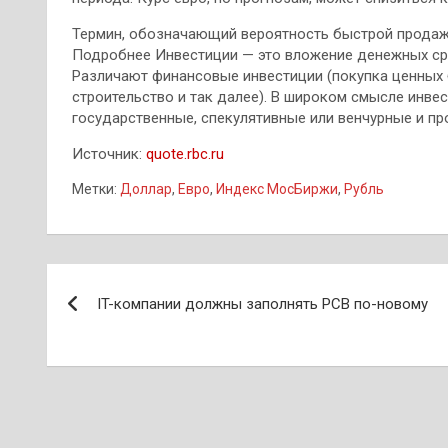
Термин, обозначающий вероятность быстрой продажи
Подробнее Инвестиции — это вложение денежных сре
Различают финансовые инвестиции (покупка ценных 
строительство и так далее). В широком смысле инве
государственные, спекулятивные или венчурные и п
Источник:
quote.rbc.ru
Метки:
Доллар
,
Евро
,
Индекс МосБиржи
,
Рубль
Навигация
IT-компании должны заполнять РСВ по-новому
по
записям