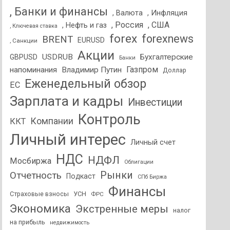
, Банки и финансы
, Валюта
, Инфляция
, Россия
, США
, Нефть и газ
, Ключевая ставка
forex
forexnews
BRENT
EURUSD
, Санкции
Акции
USDRUB
Бухгалтерские
GBPUSD
Банки
Газпром
напоминания
Владимир Путин
Доллар
Еженедельный обзор
ЕС
Зарплата и кадры
Инвестиции
Контроль
Компании
ККТ
Личный интерес
Личный счет
НДС
НДФЛ
Мосбиржа
Облигации
Отчетность
Рынки
Подкаст
СПб Биржа
Финансы
Страховые взносы
УСН
ФРС
Экономика
Экстренные меры
налог
на прибыль
недвижимость