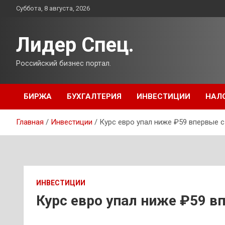
Перейти
Суббота, 8 августа, 2026
к
содержимому
Лидер Спец.
Российский бизнес портал.
БИРЖА
БУХГАЛТЕРИЯ
ИНВЕСТИЦИИ
НАЛ
Главная
Инвестиции
Курс евро упал ниже ₽59 впервые с
ИНВЕСТИЦИИ
Курс евро упал ниже ₽59 в