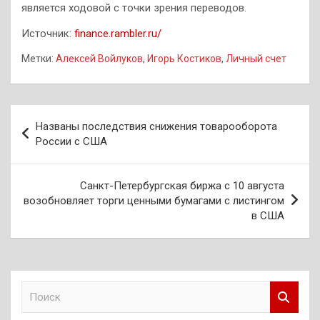
является ходовой с точки зрения переводов.
Источник:
finance.rambler.ru/
Метки:
Алексей Войлуков
,
Игорь Костиков
,
Личный счет
Навигация
Названы последствия снижения товарооборота
по
России с США
записям
Санкт-Петербургская биржа с 10 августа
возобновляет торги ценными бумагами с листингом
в США
П
о
и