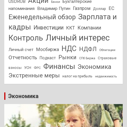
Акции
USDRUB
Бухгалтерские
Банки
Газпром
ЕС
напоминания
Владимир Путин
Доллар
Зарплата и
Еженедельный обзор
кадры
Инвестиции
Компании
ККТ
Личный интерес
Контроль
НДС
НДФЛ
Мосбиржа
Личный счет
Облигации
Отчетность
Рынки
Подкаст
Страховые
СПб Биржа
Финансы
Экономика
взносы
УСН
ФРС
Экстренные меры
налог на прибыль
недвижимость
Экономика