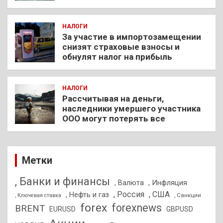
НАЛОГИ
За участие в импортозамещении
снизят страховые взносы и
обнулят налог на прибыль
НАЛОГИ
Рассчитывая на деньги,
наследники умершего участника
ООО могут потерять все
Метки
, Банки и финансы
, Валюта
, Инфляция
, Россия
, США
, Нефть и газ
, Санкции
, Ключевая ставка
forex
forexnews
BRENT
EURUSD
GBPUSD