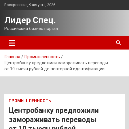
Перейти
Воскресенье, 9 августа, 2026
к
содержимому
Лидер Спец.
Российский бизнес портал.
Главная
Промышленность
Центробанку предложили замораживать переводы
от 10 тысяч рублей до повторной идентификации
ПРОМЫШЛЕННОСТЬ
Центробанку предложили
замораживать переводы
от 10 тысяч рублей