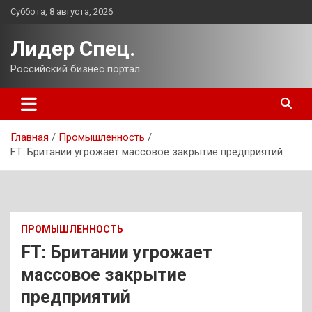
Перейти
Суббота, 8 августа, 2026
к
содержимому
Лидер Спец.
Российский бизнес портал.
Главная
Промышленность
FT: Британии угрожает массовое закрытие предприятий
ПРОМЫШЛЕННОСТЬ
FT: Британии угрожает
массовое закрытие
предприятий