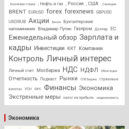
, Россия
, США
, Нефть и газ
, Санкции
, Ключевая ставка
forex
forexnews
BRENT
EURUSD
GBPUSD
Акции
USDRUB
Бухгалтерские
Банки
Газпром
ЕС
напоминания
Владимир Путин
Доллар
Зарплата и
Еженедельный обзор
кадры
Инвестиции
Компании
ККТ
Личный интерес
Контроль
НДС
НДФЛ
Мосбиржа
Личный счет
Облигации
Отчетность
Рынки
Подкаст
Страховые
СПб Биржа
Финансы
Экономика
взносы
УСН
ФРС
Экстренные меры
налог на прибыль
недвижимость
Экономика