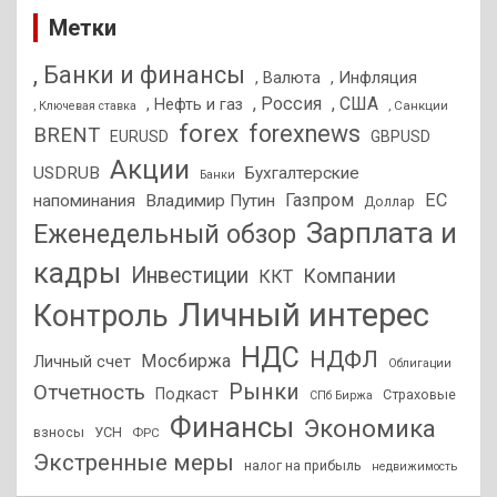
Метки
, Банки и финансы
, Валюта
, Инфляция
, Россия
, США
, Нефть и газ
, Санкции
, Ключевая ставка
forex
forexnews
BRENT
EURUSD
GBPUSD
Акции
USDRUB
Бухгалтерские
Банки
Газпром
ЕС
напоминания
Владимир Путин
Доллар
Зарплата и
Еженедельный обзор
кадры
Инвестиции
Компании
ККТ
Личный интерес
Контроль
НДС
НДФЛ
Мосбиржа
Личный счет
Облигации
Отчетность
Рынки
Подкаст
Страховые
СПб Биржа
Финансы
Экономика
взносы
УСН
ФРС
Экстренные меры
налог на прибыль
недвижимость