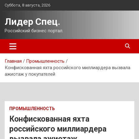
Перейти
Суббота, 8 августа, 2026
к
содержимому
Лидер Спец.
Российский бизнес портал.
Главная
Промышленность
Конфискованная яхта российского миллиардера вызвала
ажиотаж у покупателей
ПРОМЫШЛЕННОСТЬ
Конфискованная яхта
российского миллиардера
вызвала ажиотаж