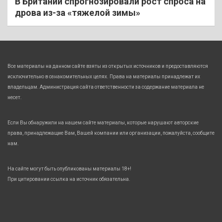
В Британии спрогнозировали рост спроса на
дрова из-за «тяжелой зимы»
Все материалы на данном сайте взяты из открытых источников и предоставляются
исключительно в ознакомительных целях. Права на материалы принадлежат их
владельцам. Администрация сайта ответственности за содержание материала не
несет.
Если Вы обнаружили на нашем сайте материалы, которые нарушают авторские
права, принадлежащие Вам, Вашей компании или организации, пожалуйста, сообщите
нам.
На сайте могут быть опубликованы материалы 18+!
При цитировании ссылка на источник обязательна.