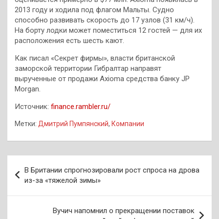
2013 году и ходила под флагом Мальты. Судно
способно развивать скорость до 17 узлов (31 км/ч).
На борту лодки может поместиться 12 гостей — для их
расположения есть шесть кают.
Как писал «Секрет фирмы», власти британской
заморской территории Гибралтар направят
вырученные от продажи Axioma средства банку JP
Morgan.
Источник:
finance.rambler.ru/
Метки:
Дмитрий Пумпянский
,
Компании
Навигация
В Британии спрогнозировали рост спроса на дрова
по
из-за «тяжелой зимы»
записям
Вучич напомнил о прекращении поставок