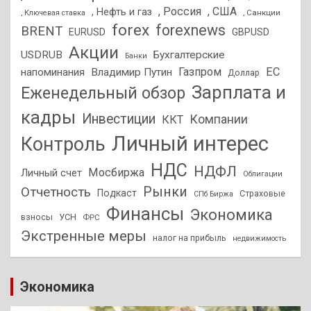
, Россия
, США
, Нефть и газ
, Санкции
, Ключевая ставка
forex
forexnews
BRENT
EURUSD
GBPUSD
Акции
USDRUB
Бухгалтерские
Банки
Газпром
ЕС
напоминания
Владимир Путин
Доллар
Зарплата и
Еженедельный обзор
кадры
Инвестиции
Компании
ККТ
Личный интерес
Контроль
НДС
НДФЛ
Мосбиржа
Личный счет
Облигации
Отчетность
Рынки
Подкаст
Страховые
СПб Биржа
Финансы
Экономика
взносы
УСН
ФРС
Экстренные меры
налог на прибыль
недвижимость
Экономика