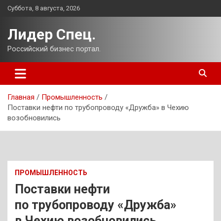
Перейти
Суббота, 8 августа, 2026
к
содержимому
Лидер Спец.
Российский бизнес портал.
Главная
Промышленность
Поставки нефти по трубопроводу «Дружба» в Чехию
возобновились
ПРОМЫШЛЕННОСТЬ
Поставки нефти
по трубопроводу «Дружба»
в Чехию возобновились