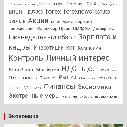
, Россия
, США
, Нефть и газ
, Санкции
, Ключевая ставка
forex
forexnews
BRENT
EURUSD
GBPUSD
Акции
USDRUB
Бухгалтерские
Банки
Газпром
ЕС
напоминания
Владимир Путин
Доллар
Зарплата и
Еженедельный обзор
кадры
Инвестиции
Компании
ККТ
Личный интерес
Контроль
НДС
НДФЛ
Мосбиржа
Личный счет
Облигации
Отчетность
Рынки
Подкаст
Страховые
СПб Биржа
Финансы
Экономика
взносы
УСН
ФРС
Экстренные меры
налог на прибыль
недвижимость
Экономика