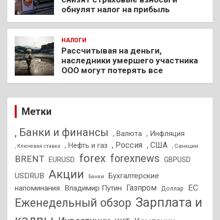
обнулят налог на прибыль
НАЛОГИ
Рассчитывая на деньги,
наследники умершего участника
ООО могут потерять все
Метки
, Банки и финансы
, Валюта
, Инфляция
, Россия
, США
, Нефть и газ
, Санкции
, Ключевая ставка
forex
forexnews
BRENT
EURUSD
GBPUSD
Акции
USDRUB
Бухгалтерские
Банки
Газпром
ЕС
напоминания
Владимир Путин
Доллар
Зарплата и
Еженедельный обзор