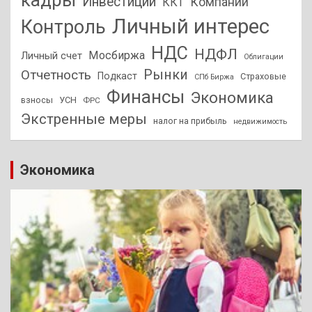
кадры
Инвестиции
Компании
ККТ
Личный интерес
Контроль
НДС
НДФЛ
Мосбиржа
Личный счет
Облигации
Отчетность
Рынки
Подкаст
Страховые
СПб Биржа
Финансы
Экономика
взносы
УСН
ФРС
Экстренные меры
налог на прибыль
недвижимость
Экономика