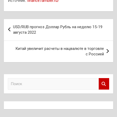
Источник:
finance.rambler.ru/
Навигация
USD/RUB прогноз Доллар Рубль на неделю 15-19
по
августа 2022
записям
Китай увеличит расчеты в нацвалюте в торговле
с Россией
П
о
и
с
к