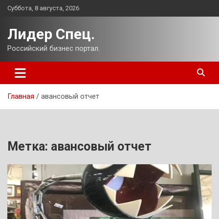
Перейти
Суббота, 8 августа, 2026
к
содержимому
Лидер Спец.
Российский бизнес портал.
Главная
авансовый отчет
Метка:
авансовый отчет