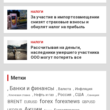
НАЛОГИ
За участие в импортозамещении
снизят страховые взносы и
обнулят налог на прибыль
НАЛОГИ
Рассчитывая на деньги,
наследники умершего участника
ООО могут потерять все
Метки
, Банки и финансы
, Валюта
, Инфляция
, Россия
, США
, Нефть и газ
, Санкции
, Ключевая ставка
forex
forexnews
BRENT
EURUSD
GBPUSD
Акции