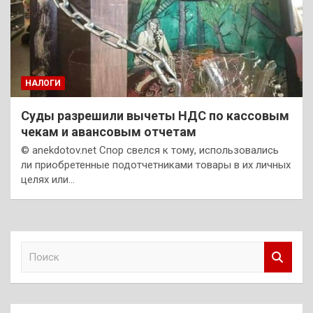
НАЛОГИ
Суды разрешили вычеты НДС по кассовым
чекам и авансовым отчетам
© anekdotov.net Спор свелся к тому, использовались
ли приобретенные подотчетниками товары в их личных
целях или…
П
о
и
с
к