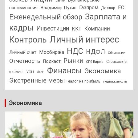
USDRUB
Бухгалтерские
Банки
Газпром
ЕС
напоминания
Владимир Путин
Доллар
Зарплата и
Еженедельный обзор
кадры
Инвестиции
Компании
ККТ
Личный интерес
Контроль
НДС
НДФЛ
Мосбиржа
Личный счет
Облигации
Отчетность
Рынки
Подкаст
Страховые
СПб Биржа
Финансы
Экономика
взносы
УСН
ФРС
Экстренные меры
налог на прибыль
недвижимость
Экономика