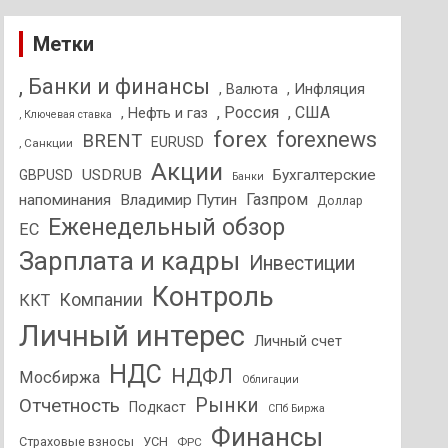
Метки
, Банки и финансы
, Валюта
, Инфляция
, Россия
, США
, Нефть и газ
, Ключевая ставка
forex
forexnews
BRENT
EURUSD
, Санкции
Акции
USDRUB
Бухгалтерские
GBPUSD
Банки
Газпром
напоминания
Владимир Путин
Доллар
Еженедельный обзор
ЕС
Зарплата и кадры
Инвестиции
Контроль
Компании
ККТ
Личный интерес
Личный счет
НДС
НДФЛ
Мосбиржа
Облигации
Отчетность
Рынки
Подкаст
СПб Биржа
Финансы
Страховые взносы
УСН
ФРС