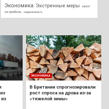
Экономика
Экстренные меры
налог
на прибыль
недвижимость
ЭКОНОМИКА
и
В Британии спрогнозировали
из
рост спроса на дрова из-за
 из
«тяжелой зимы»