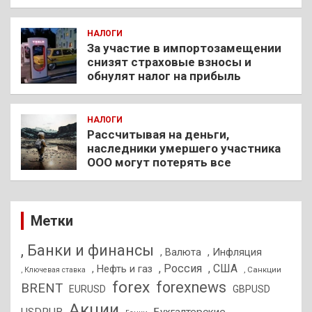
НАЛОГИ
За участие в импортозамещении
снизят страховые взносы и
обнулят налог на прибыль
НАЛОГИ
Рассчитывая на деньги,
наследники умершего участника
ООО могут потерять все
Метки
, Банки и финансы
, Валюта
, Инфляция
, Россия
, США
, Нефть и газ
, Санкции
, Ключевая ставка
forex
forexnews
BRENT
EURUSD
GBPUSD
Акции