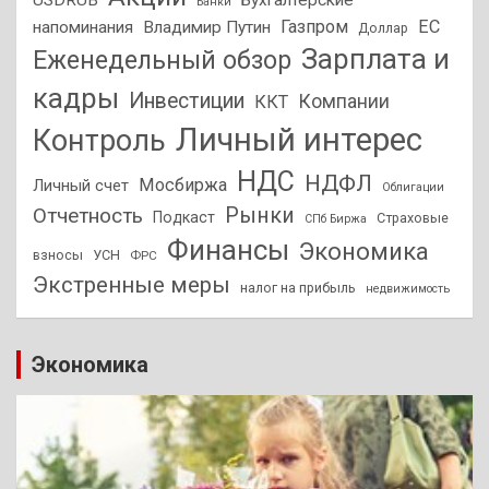
USDRUB
Бухгалтерские
Банки
Газпром
ЕС
напоминания
Владимир Путин
Доллар
Зарплата и
Еженедельный обзор
кадры
Инвестиции
Компании
ККТ
Личный интерес
Контроль
НДС
НДФЛ
Мосбиржа
Личный счет
Облигации
Отчетность
Рынки
Подкаст
Страховые
СПб Биржа
Финансы
Экономика
взносы
УСН
ФРС
Экстренные меры
налог на прибыль
недвижимость
Экономика