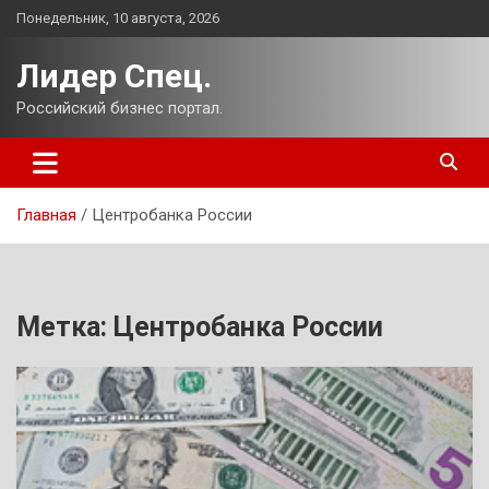
Перейти
Понедельник, 10 августа, 2026
к
содержимому
Лидер Спец.
Российский бизнес портал.
Главная
Центробанка России
Метка:
Центробанка России