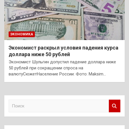
ЭКОНОМИКА
Экономист раскрыл условия падения курса
доллара ниже 50 рублей
Экономист Шульгин допустил падение доллара ниже
50 рублей при сокращении спроса на
валютуСюжетНаселение России: Фото: Maksim…
П
о
и
с
к