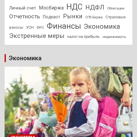
НДС
НДФЛ
Мосбиржа
Личный счет
Облигации
Отчетность
Рынки
Подкаст
Страховые
СПб Биржа
Финансы
Экономика
взносы
УСН
ФРС
Экстренные меры
налог на прибыль
недвижимость
Экономика