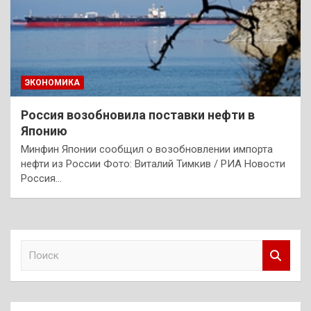
ЭКОНОМИКА
Россия возобновила поставки нефти в
Японию
Минфин Японии сообщил о возобновлении импорта
нефти из России Фото: Виталий Тимкив / РИА Новости
Россия…
П
о
и
с
к