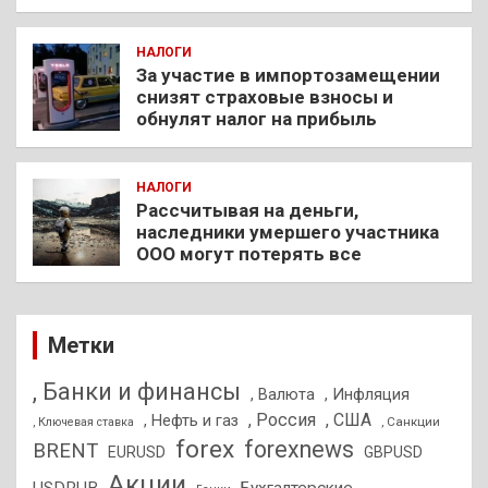
НАЛОГИ
За участие в импортозамещении
снизят страховые взносы и
обнулят налог на прибыль
НАЛОГИ
Рассчитывая на деньги,
наследники умершего участника
ООО могут потерять все
Метки
, Банки и финансы
, Валюта
, Инфляция
, Россия
, США
, Нефть и газ
, Санкции
, Ключевая ставка
forex
forexnews
BRENT
EURUSD
GBPUSD
Акции