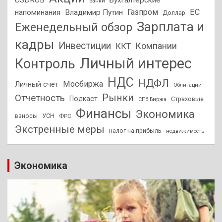
USDRUB
Бухгалтерские
Банки
Газпром
ЕС
напоминания
Владимир Путин
Доллар
Зарплата и
Еженедельный обзор
кадры
Инвестиции
Компании
ККТ
Личный интерес
Контроль
НДС
НДФЛ
Мосбиржа
Личный счет
Облигации
Отчетность
Рынки
Подкаст
Страховые
СПб Биржа
Финансы
Экономика
взносы
УСН
ФРС
Экстренные меры
налог на прибыль
недвижимость
Экономика