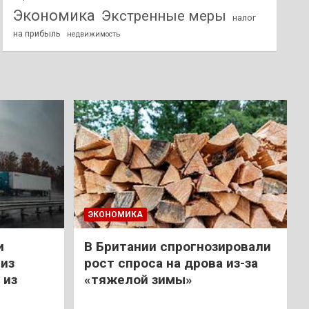
Экономика
Экстренные меры
налог
на прибыль
недвижимость
ЭКОНОМИКА
и
В Британии спрогнозировали
из
рост спроса на дрова из-за
 из
«тяжелой зимы»