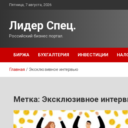
Перейти
Пятница, 7 августа, 2026
к
содержимому
Лидер Спец.
Российский бизнес портал.
БИРЖА
БУХГАЛТЕРИЯ
ИНВЕСТИЦИИ
НАЛ
Главная
Эксклюзивное интервью
Метка:
Эксклюзивное интер