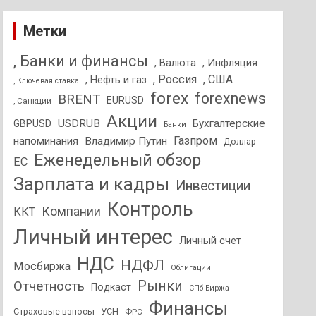
Метки
, Банки и финансы
, Валюта
, Инфляция
, Россия
, США
, Нефть и газ
, Ключевая ставка
forex
forexnews
BRENT
EURUSD
, Санкции
Акции
USDRUB
Бухгалтерские
GBPUSD
Банки
Газпром
напоминания
Владимир Путин
Доллар
Еженедельный обзор
ЕС
Зарплата и кадры
Инвестиции
Контроль
Компании
ККТ
Личный интерес
Личный счет
НДС
НДФЛ
Мосбиржа
Облигации
Отчетность
Рынки
Подкаст
СПб Биржа
Финансы
Страховые взносы
УСН
ФРС