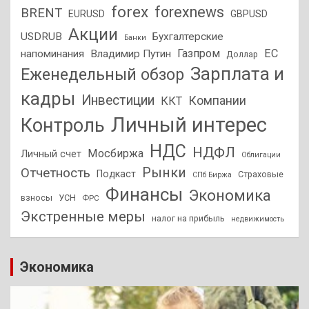
forex
forexnews
BRENT
EURUSD
GBPUSD
Акции
USDRUB
Бухгалтерские
Банки
Газпром
ЕС
напоминания
Владимир Путин
Доллар
Зарплата и
Еженедельный обзор
кадры
Инвестиции
Компании
ККТ
Личный интерес
Контроль
НДС
НДФЛ
Мосбиржа
Личный счет
Облигации
Отчетность
Рынки
Подкаст
Страховые
СПб Биржа
Финансы
Экономика
взносы
УСН
ФРС
Экстренные меры
налог на прибыль
недвижимость
Экономика