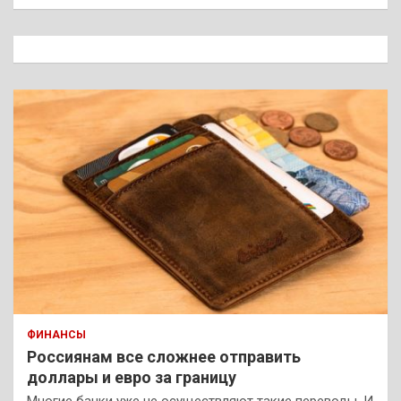
и
с
к
ФИНАНСЫ
Россиянам все сложнее отправить
доллары и евро за границу
Многие банки уже не осуществляют такие переводы. И