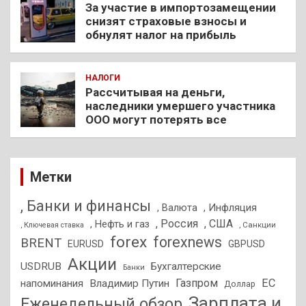
За участие в импортозамещении
снизят страховые взносы и
обнулят налог на прибыль
НАЛОГИ
Рассчитывая на деньги,
наследники умершего участника
ООО могут потерять все
Метки
, Банки и финансы
, Валюта
, Инфляция
, Россия
, США
, Нефть и газ
, Санкции
, Ключевая ставка
forex
forexnews
BRENT
EURUSD
GBPUSD
Акции
USDRUB
Бухгалтерские
Банки
Газпром
ЕС
напоминания
Владимир Путин
Доллар
Зарплата и
Еженедельный обзор