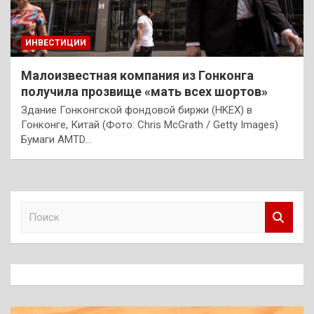
ИНВЕСТИЦИИ
Малоизвестная компания из Гонконга
получила прозвище «мать всех шортов»
Здание Гонконгской фондовой биржи (HKEX) в
Гонконге, Китай (Фото: Chris McGrath / Getty Images)
Бумаги AMTD…
П
о
и
с
к