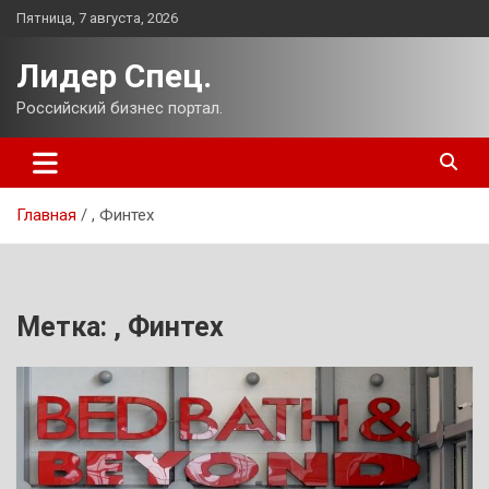
Перейти
Пятница, 7 августа, 2026
к
содержимому
Лидер Спец.
Российский бизнес портал.
Главная
, Финтех
Метка:
, Финтех