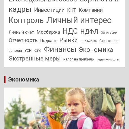
кадры
Инвестиции
Компании
ККТ
Личный интерес
Контроль
НДС
НДФЛ
Мосбиржа
Личный счет
Облигации
Отчетность
Рынки
Подкаст
Страховые
СПб Биржа
Финансы
Экономика
взносы
УСН
ФРС
Экстренные меры
налог на прибыль
недвижимость
Экономика