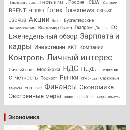
, Россия
, США
, Нефть и газ
, Санкции
, Ключевая ставка
forex
forexnews
BRENT
EURUSD
GBPUSD
Акции
USDRUB
Бухгалтерские
Банки
Газпром
ЕС
напоминания
Владимир Путин
Доллар
Зарплата и
Еженедельный обзор
кадры
Инвестиции
Компании
ККТ
Личный интерес
Контроль
НДС
НДФЛ
Мосбиржа
Личный счет
Облигации
Отчетность
Рынки
Подкаст
Страховые
СПб Биржа
Финансы
Экономика
взносы
УСН
ФРС
Экстренные меры
налог на прибыль
недвижимость
Экономика