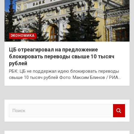
ЭКОНОМИКА
ЦБ отреагировал на предложение
блокировать переводы свыше 10 тысяч
рублей
РБК: ЦБ не поддержал идею блокировать переводы
свыше 10 тысяч рублей Фото: Максим Блинов / РИА…
П
о
и
с
к