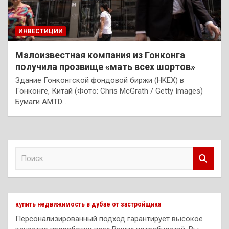
ИНВЕСТИЦИИ
Малоизвестная компания из Гонконга
получила прозвище «мать всех шортов»
Здание Гонконгской фондовой биржи (HKEX) в
Гонконге, Китай (Фото: Chris McGrath / Getty Images)
Бумаги AMTD…
П
о
и
с
к
купить недвижимость в дубае от застройщика
Персонализированный подход гарантирует высокое