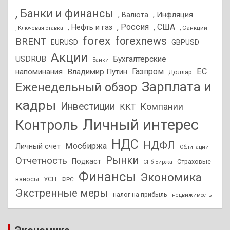
, Банки и финансы
, Валюта
, Инфляция
, Россия
, США
, Нефть и газ
, Санкции
, Ключевая ставка
forex
forexnews
BRENT
EURUSD
GBPUSD
Акции
USDRUB
Бухгалтерские
Банки
Газпром
ЕС
напоминания
Владимир Путин
Доллар
Зарплата и
Еженедельный обзор
кадры
Инвестиции
Компании
ККТ
Личный интерес
Контроль
НДС
НДФЛ
Мосбиржа
Личный счет
Облигации
Отчетность
Рынки
Подкаст
Страховые
СПб Биржа
Финансы
Экономика
взносы
УСН
ФРС
Экстренные меры
налог на прибыль
недвижимость