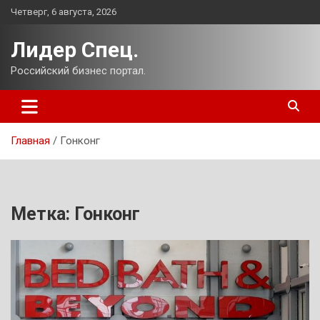
Перейти
Четверг, 6 августа, 2026
к
содержимому
Лидер Спец.
Российский бизнес портал.
Главная
Гонконг
Метка:
Гонконг