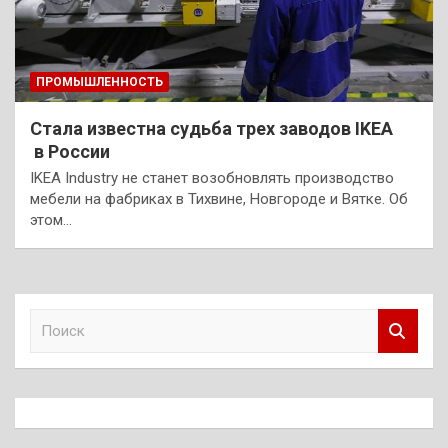
ПРОМЫШЛЕННОСТЬ
Стала известна судьба трех заводов IKEA
в России
IKEA Industry не станет возобновлять производство
мебели на фабриках в Тихвине, Новгороде и Вятке. Об
этом…
П
о
и
с
к