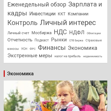
Зарплата и
Еженедельный обзор
кадры
Инвестиции
Компании
ККТ
Личный интерес
Контроль
НДС
НДФЛ
Мосбиржа
Личный счет
Облигации
Отчетность
Рынки
Подкаст
Страховые
СПб Биржа
Финансы
Экономика
взносы
УСН
ФРС
Экстренные меры
налог на прибыль
недвижимость
Экономика