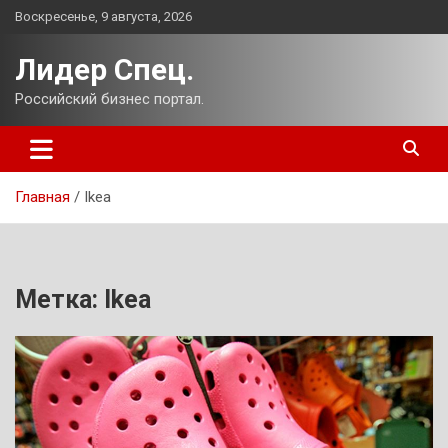
Перейти
Воскресенье, 9 августа, 2026
к
содержимому
Лидер Спец.
Российский бизнес портал.
Главная
Ikea
Метка:
Ikea