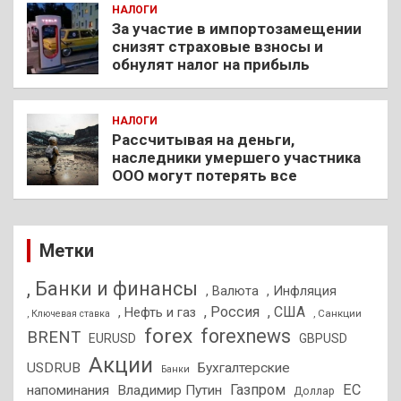
НАЛОГИ
За участие в импортозамещении
снизят страховые взносы и
обнулят налог на прибыль
НАЛОГИ
Рассчитывая на деньги,
наследники умершего участника
ООО могут потерять все
Метки
, Банки и финансы
, Валюта
, Инфляция
, Россия
, США
, Нефть и газ
, Санкции
, Ключевая ставка
forex
forexnews
BRENT
EURUSD
GBPUSD
Акции
USDRUB
Бухгалтерские
Банки
Газпром
ЕС
напоминания
Владимир Путин
Доллар