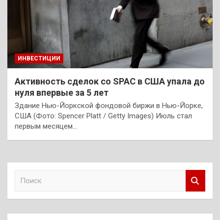
ИНВЕСТИЦИИ
Активность сделок со SPAC в США упала до
нуля впервые за 5 лет
Здание Нью-Йоркской фондовой биржи в Нью-Йорке,
США (Фото: Spencer Platt / Getty Images) Июль стал
первым месяцем…
П
о
и
с
к