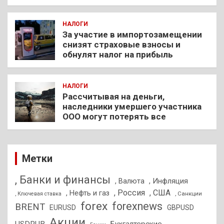
НАЛОГИ
За участие в импортозамещении
снизят страховые взносы и
обнулят налог на прибыль
НАЛОГИ
Рассчитывая на деньги,
наследники умершего участника
ООО могут потерять все
Метки
, Банки и финансы
, Валюта
, Инфляция
, Россия
, США
, Нефть и газ
, Санкции
, Ключевая ставка
forex
forexnews
BRENT
EURUSD
GBPUSD
Акции