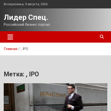
Перейти
Воскресенье, 9 августа, 2026
к
содержимому
Лидер Спец.
Российский бизнес портал.
Главная
, IPO
Метка:
, IPO