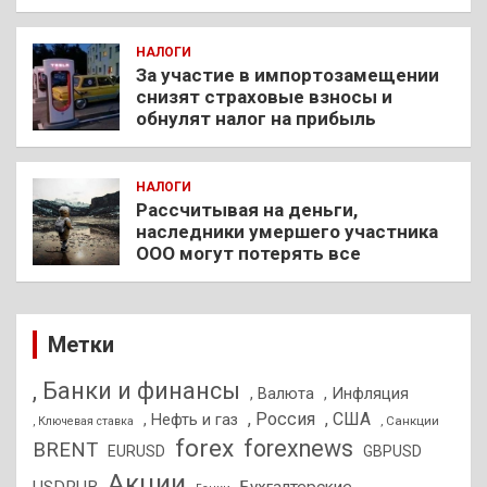
НАЛОГИ
За участие в импортозамещении
снизят страховые взносы и
обнулят налог на прибыль
НАЛОГИ
Рассчитывая на деньги,
наследники умершего участника
ООО могут потерять все
Метки
, Банки и финансы
, Валюта
, Инфляция
, Россия
, США
, Нефть и газ
, Санкции
, Ключевая ставка
forex
forexnews
BRENT
EURUSD
GBPUSD
Акции