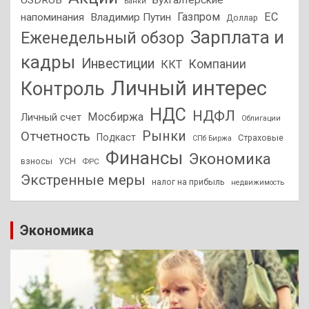
USDRUB
Бухгалтерские
Банки
Газпром
ЕС
напоминания
Владимир Путин
Доллар
Зарплата и
Еженедельный обзор
кадры
Инвестиции
Компании
ККТ
Личный интерес
Контроль
НДС
НДФЛ
Мосбиржа
Личный счет
Облигации
Отчетность
Рынки
Подкаст
Страховые
СПб Биржа
Финансы
Экономика
взносы
УСН
ФРС
Экстренные меры
налог на прибыль
недвижимость
Экономика