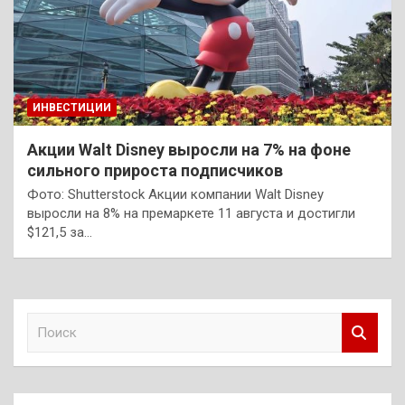
ИНВЕСТИЦИИ
Акции Walt Disney выросли на 7% на фоне
сильного прироста подписчиков
Фото: Shutterstock Акции компании Walt Disney
выросли на 8% на премаркете 11 августа и достигли
$121,5 за…
П
о
и
с
к