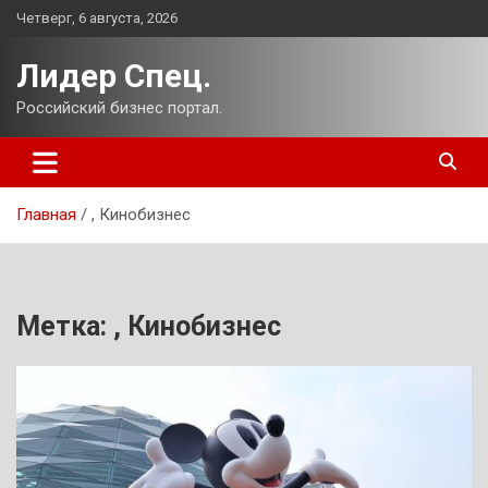
Перейти
Четверг, 6 августа, 2026
к
содержимому
Лидер Спец.
Российский бизнес портал.
Главная
, Кинобизнес
Метка:
, Кинобизнес