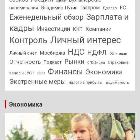
USDRUB
Бухгалтерские
Банки
Газпром
ЕС
напоминания
Владимир Путин
Доллар
Зарплата и
Еженедельный обзор
кадры
Инвестиции
Компании
ККТ
Личный интерес
Контроль
НДС
НДФЛ
Мосбиржа
Личный счет
Облигации
Отчетность
Рынки
Подкаст
Страховые
СПб Биржа
Финансы
Экономика
взносы
УСН
ФРС
Экстренные меры
налог на прибыль
недвижимость
Экономика