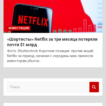
ИНВЕСТИЦИИ
«Шортисты» Netflix за три месяца потеряли
почти $1 млрд
Фото: Shutterstock Короткие позиции против акций
Netflix за период, начиная с середины мая, принесли
инвесторам убыток…
П
о
и
с
к