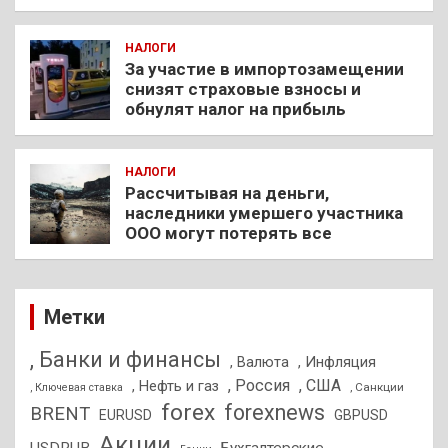
НАЛОГИ
За участие в импортозамещении
снизят страховые взносы и
обнулят налог на прибыль
НАЛОГИ
Рассчитывая на деньги,
наследники умершего участника
ООО могут потерять все
Метки
, Банки и финансы
, Валюта
, Инфляция
, Россия
, США
, Нефть и газ
, Санкции
, Ключевая ставка
forex
forexnews
BRENT
EURUSD
GBPUSD
Акции