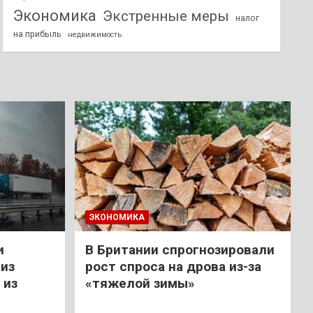
Экономика
Экстренные меры
налог
на прибыль
недвижимость
ЭКОНОМИКА
и
В Британии спрогнозировали
из
рост спроса на дрова из-за
 из
«тяжелой зимы»