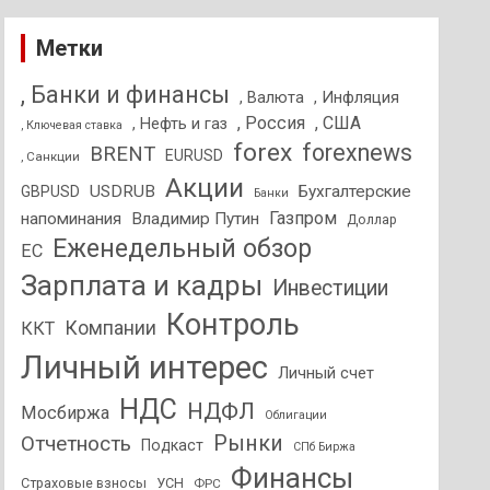
Метки
, Банки и финансы
, Валюта
, Инфляция
, Россия
, США
, Нефть и газ
, Ключевая ставка
forex
forexnews
BRENT
EURUSD
, Санкции
Акции
USDRUB
Бухгалтерские
GBPUSD
Банки
Газпром
напоминания
Владимир Путин
Доллар
Еженедельный обзор
ЕС
Зарплата и кадры
Инвестиции
Контроль
Компании
ККТ
Личный интерес
Личный счет
НДС
НДФЛ
Мосбиржа
Облигации
Отчетность
Рынки
Подкаст
СПб Биржа
Финансы
Страховые взносы
УСН
ФРС