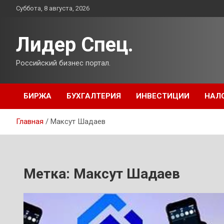
Перейти
Суббота, 8 августа, 2026
к
содержимому
Лидер Спец.
Российский бизнес портал.
БИРЖА
БУХГАЛТЕРИЯ
ИНВЕСТИЦИИ
НАЛ
Главная
Максут Шадаев
Метка:
Максут Шадаев