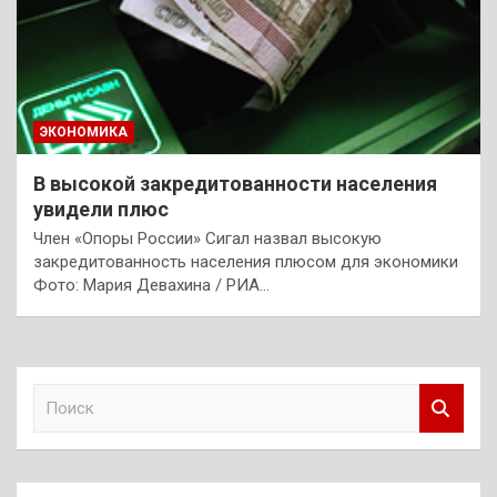
ЭКОНОМИКА
В высокой закредитованности населения
увидели плюс
Член «Опоры России» Сигал назвал высокую
закредитованность населения плюсом для экономики
Фото: Мария Девахина / РИА…
П
о
и
с
к