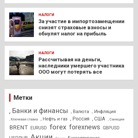
НАЛОГИ
За участие в импортозамещении
снизят страховые взносы и
обнулят налог на прибыль
НАЛОГИ
Рассчитывая на деньги,
наследники умершего участника
ООО могут потерять все
Метки
, Банки и финансы
, Валюта
, Инфляция
, Россия
, США
, Нефть и газ
, Санкции
, Ключевая ставка
forex
forexnews
BRENT
EURUSD
GBPUSD
Акции