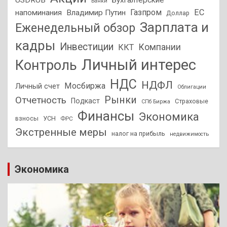
USDRUB
Бухгалтерские
Банки
Газпром
ЕС
напоминания
Владимир Путин
Доллар
Зарплата и
Еженедельный обзор
кадры
Инвестиции
Компании
ККТ
Личный интерес
Контроль
НДС
НДФЛ
Мосбиржа
Личный счет
Облигации
Отчетность
Рынки
Подкаст
Страховые
СПб Биржа
Финансы
Экономика
взносы
УСН
ФРС
Экстренные меры
налог на прибыль
недвижимость
Экономика