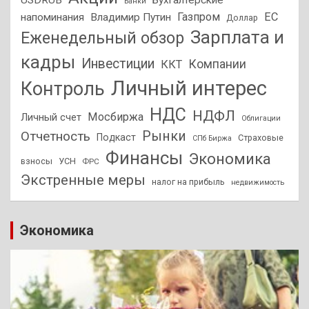
USDRUB
Бухгалтерские
Банки
Газпром
ЕС
напоминания
Владимир Путин
Доллар
Зарплата и
Еженедельный обзор
кадры
Инвестиции
Компании
ККТ
Личный интерес
Контроль
НДС
НДФЛ
Мосбиржа
Личный счет
Облигации
Отчетность
Рынки
Подкаст
Страховые
СПб Биржа
Финансы
Экономика
взносы
УСН
ФРС
Экстренные меры
налог на прибыль
недвижимость
Экономика