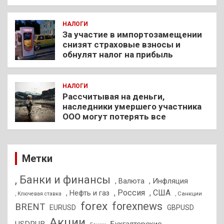
НАЛОГИ
За участие в импортозамещении
снизят страховые взносы и
обнулят налог на прибыль
НАЛОГИ
Рассчитывая на деньги,
наследники умершего участника
ООО могут потерять все
Метки
, Банки и финансы
, Валюта
, Инфляция
, Россия
, США
, Нефть и газ
, Санкции
, Ключевая ставка
forex
forexnews
BRENT
EURUSD
GBPUSD
Акции