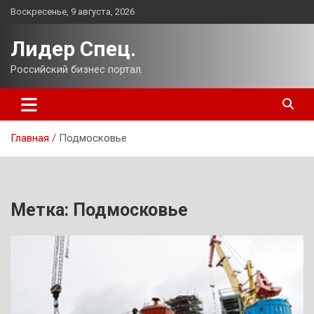
Перейти
Воскресенье, 9 августа, 2026
к
содержимому
Лидер Спец.
Российский бизнес портал.
Главная
Подмосковье
Метка:
Подмосковье