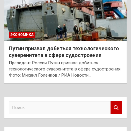
ЭКОНОМИКА
Путин призвал добиться технологического
суверенитета в сфере судостроения
Президент России Путин призвал добиться
технологического суверенитета в сфере судостроения
Фото: Михаил Голенков / РИА Новости…
П
о
и
с
к