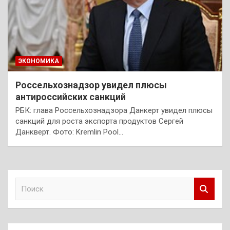
ЭКОНОМИКА
Россельхознадзор увидел плюсы
антироссийских санкций
РБК: глава Россельхознадзора Данкерт увидел плюсы
санкций для роста экспорта продуктов Сергей
Данкверт. Фото: Kremlin Pool…
П
о
и
с
к