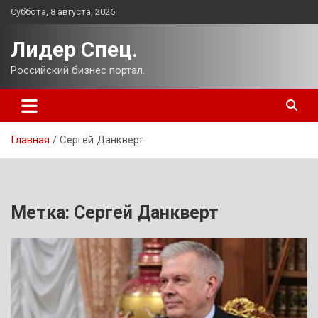
Перейти
Суббота, 8 августа, 2026
к
содержимому
Лидер Спец.
Российский бизнес портал.
Главная
Сергей Данкверт
Метка:
Сергей Данкверт