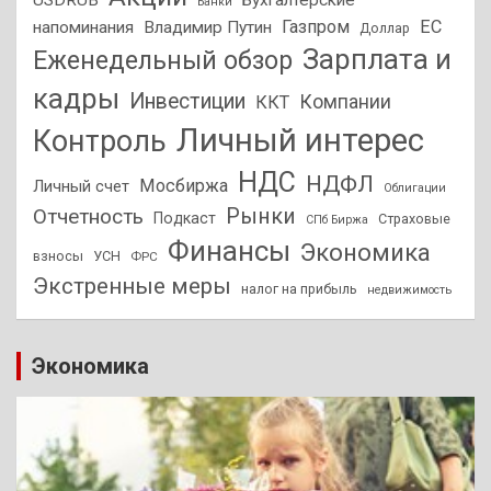
USDRUB
Бухгалтерские
Банки
Газпром
ЕС
напоминания
Владимир Путин
Доллар
Зарплата и
Еженедельный обзор
кадры
Инвестиции
Компании
ККТ
Личный интерес
Контроль
НДС
НДФЛ
Мосбиржа
Личный счет
Облигации
Отчетность
Рынки
Подкаст
Страховые
СПб Биржа
Финансы
Экономика
взносы
УСН
ФРС
Экстренные меры
налог на прибыль
недвижимость
Экономика