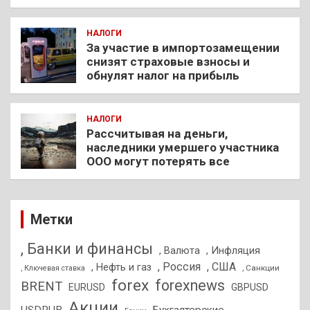
НАЛОГИ
За участие в импортозамещении
снизят страховые взносы и
обнулят налог на прибыль
НАЛОГИ
Рассчитывая на деньги,
наследники умершего участника
ООО могут потерять все
Метки
, Банки и финансы
, Валюта
, Инфляция
, Россия
, США
, Нефть и газ
, Санкции
, Ключевая ставка
forex
forexnews
BRENT
EURUSD
GBPUSD
Акции