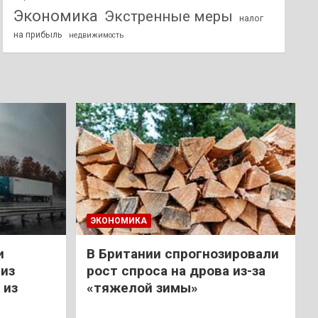
Экономика
Экстренные меры
налог
на прибыль
недвижимость
ЭКОНОМИКА
и
В Британии спрогнозировали
из
рост спроса на дрова из-за
 из
«тяжелой зимы»