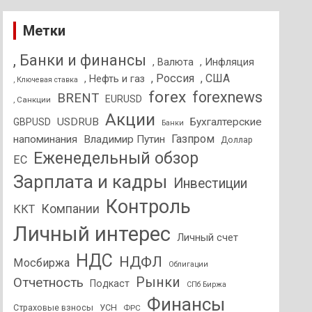
Метки
, Банки и финансы
, Валюта
, Инфляция
, Россия
, США
, Нефть и газ
, Ключевая ставка
forex
forexnews
BRENT
EURUSD
, Санкции
Акции
USDRUB
Бухгалтерские
GBPUSD
Банки
Газпром
напоминания
Владимир Путин
Доллар
Еженедельный обзор
ЕС
Зарплата и кадры
Инвестиции
Контроль
Компании
ККТ
Личный интерес
Личный счет
НДС
НДФЛ
Мосбиржа
Облигации
Отчетность
Рынки
Подкаст
СПб Биржа
Финансы
Страховые взносы
УСН
ФРС