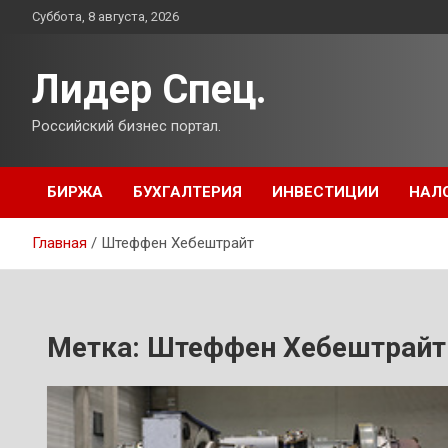
Перейти
Суббота, 8 августа, 2026
к
содержимому
Лидер Спец.
Российский бизнес портал.
БИРЖА
БУХГАЛТЕРИЯ
ИНВЕСТИЦИИ
НАЛ
Главная
Штеффен Хебештрайт
Метка:
Штеффен Хебештрайт