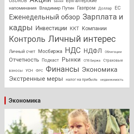
USDRUB
Бухгалтерские
Банки
Газпром
ЕС
напоминания
Владимир Путин
Доллар
Зарплата и
Еженедельный обзор
кадры
Инвестиции
Компании
ККТ
Личный интерес
Контроль
НДС
НДФЛ
Мосбиржа
Личный счет
Облигации
Отчетность
Рынки
Подкаст
Страховые
СПб Биржа
Финансы
Экономика
взносы
УСН
ФРС
Экстренные меры
налог на прибыль
недвижимость
Экономика