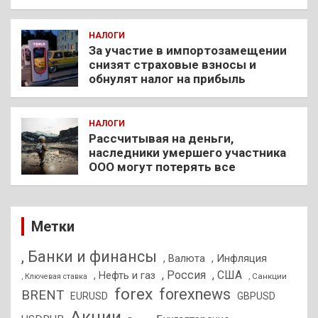
НАЛОГИ
За участие в импортозамещении
снизят страховые взносы и
обнулят налог на прибыль
НАЛОГИ
Рассчитывая на деньги,
наследники умершего участника
ООО могут потерять все
Метки
, Банки и финансы
, Валюта
, Инфляция
, Россия
, США
, Нефть и газ
, Санкции
, Ключевая ставка
forex
forexnews
BRENT
EURUSD
GBPUSD
Акции