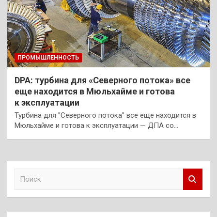
ПРОМЫШЛЕННОСТЬ
DPA: турбина для «Северного потока» все
еще находится в Мюльхайме и готова
к эксплуатации
Турбина для "Северного потока" все еще находится в
Мюльхайме и готова к эксплуатации — ДПА со…
П
о
и
с
к