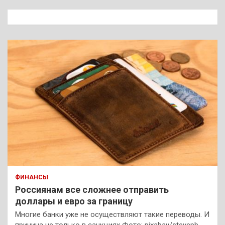
с
к
ФИНАНСЫ
Россиянам все сложнее отправить
доллары и евро за границу
Многие банки уже не осуществляют такие переводы. И
причина не только в санкциях Фото: pixabay/stevepb