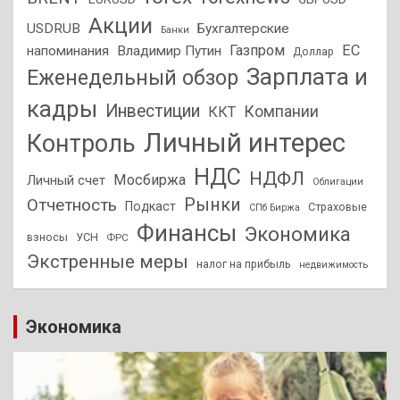
Акции
USDRUB
Бухгалтерские
Банки
Газпром
ЕС
напоминания
Владимир Путин
Доллар
Зарплата и
Еженедельный обзор
кадры
Инвестиции
Компании
ККТ
Личный интерес
Контроль
НДС
НДФЛ
Мосбиржа
Личный счет
Облигации
Отчетность
Рынки
Подкаст
Страховые
СПб Биржа
Финансы
Экономика
взносы
УСН
ФРС
Экстренные меры
налог на прибыль
недвижимость
Экономика