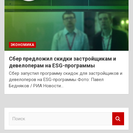
ЭКОНОМИКА
Сбер предложил скидки застройщикам и
девелоперам на ESG-программы
Сбер запустил программу скидок для застройщиков и
девелоперов на ESG-программы Фото: Павел
Бедняков / РИА Новости…
П
о
и