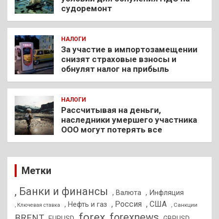
судоремонт
НАЛОГИ
За участие в импортозамещении
снизят страховые взносы и
обнулят налог на прибыль
НАЛОГИ
Рассчитывая на деньги,
наследники умершего участника
ООО могут потерять все
Метки
, Банки и финансы
, Валюта
, Инфляция
, Россия
, США
, Нефть и газ
, Санкции
, Ключевая ставка
forex
forexnews
BRENT
EURUSD
GBPUSD