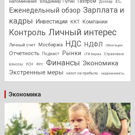
Газпром
ЕС
напоминания
Владимир Путин
Доллар
Зарплата и
Еженедельный обзор
кадры
Инвестиции
Компании
ККТ
Личный интерес
Контроль
НДС
НДФЛ
Мосбиржа
Личный счет
Облигации
Отчетность
Рынки
Подкаст
Страховые
СПб Биржа
Финансы
Экономика
взносы
УСН
ФРС
Экстренные меры
налог на прибыль
недвижимость
Экономика