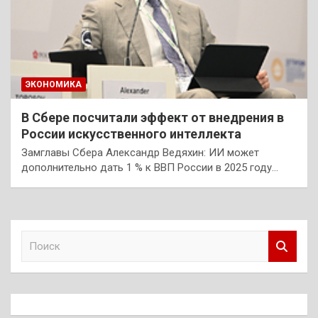
ЭКОНОМИКА
В Сбере посчитали эффект от внедрения в
России искусственного интеллекта
Замглавы Сбера Александр Ведяхин: ИИ может
дополнительно дать 1 % к ВВП России в 2025 году…
П
о
и
с
к