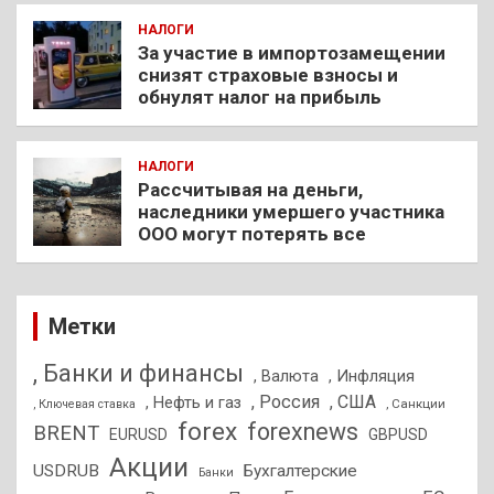
НАЛОГИ
За участие в импортозамещении
снизят страховые взносы и
обнулят налог на прибыль
НАЛОГИ
Рассчитывая на деньги,
наследники умершего участника
ООО могут потерять все
Метки
, Банки и финансы
, Валюта
, Инфляция
, Россия
, США
, Нефть и газ
, Санкции
, Ключевая ставка
forex
forexnews
BRENT
EURUSD
GBPUSD
Акции
USDRUB
Бухгалтерские
Банки