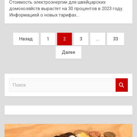
Стоимость электроэнергии для швейцарских
домохозяйств вырастет на 30 процентов в 2023 году.
Информацией о новых тарифах…
Пагинация
Назад
1
2
3
…
33
записей
Далее
П
о
и
с
к