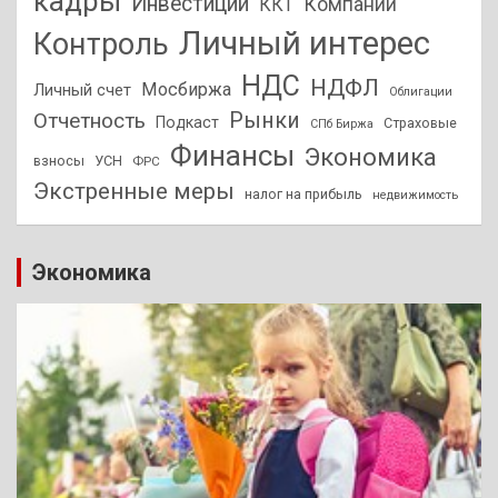
кадры
Инвестиции
Компании
ККТ
Личный интерес
Контроль
НДС
НДФЛ
Мосбиржа
Личный счет
Облигации
Отчетность
Рынки
Подкаст
Страховые
СПб Биржа
Финансы
Экономика
взносы
УСН
ФРС
Экстренные меры
налог на прибыль
недвижимость
Экономика