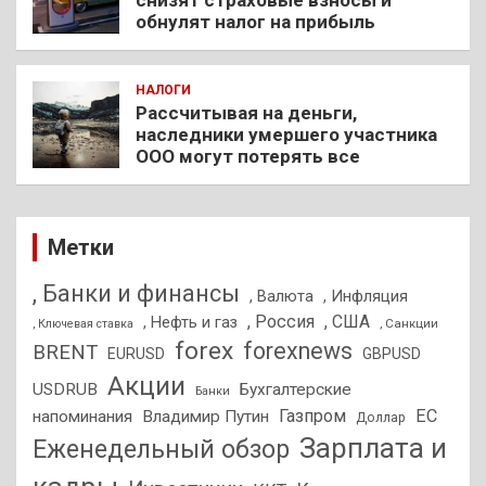
обнулят налог на прибыль
НАЛОГИ
Рассчитывая на деньги,
наследники умершего участника
ООО могут потерять все
Метки
, Банки и финансы
, Валюта
, Инфляция
, Россия
, США
, Нефть и газ
, Санкции
, Ключевая ставка
forex
forexnews
BRENT
EURUSD
GBPUSD
Акции
USDRUB
Бухгалтерские
Банки
Газпром
ЕС
напоминания
Владимир Путин
Доллар
Зарплата и
Еженедельный обзор