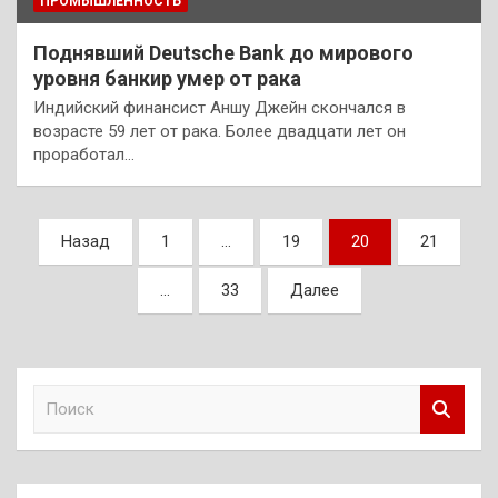
ПРОМЫШЛЕННОСТЬ
Поднявший Deutsche Bank до мирового
уровня банкир умер от рака
Индийский финансист Аншу Джейн скончался в
возрасте 59 лет от рака. Более двадцати лет он
проработал…
Пагинация
Назад
1
…
19
20
21
записей
…
33
Далее
П
о
и
с
к