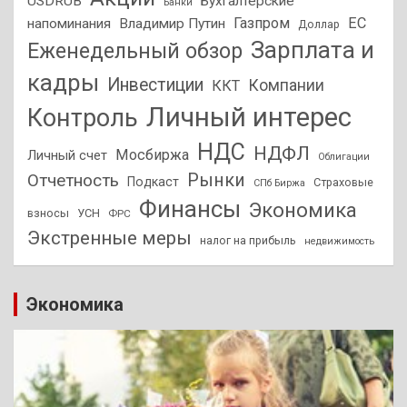
USDRUB
Бухгалтерские
Банки
Газпром
ЕС
напоминания
Владимир Путин
Доллар
Зарплата и
Еженедельный обзор
кадры
Инвестиции
Компании
ККТ
Личный интерес
Контроль
НДС
НДФЛ
Мосбиржа
Личный счет
Облигации
Отчетность
Рынки
Подкаст
Страховые
СПб Биржа
Финансы
Экономика
взносы
УСН
ФРС
Экстренные меры
налог на прибыль
недвижимость
Экономика