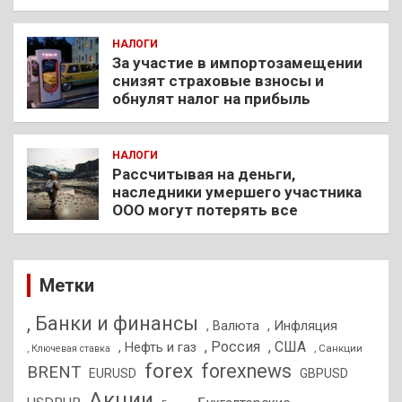
НАЛОГИ
За участие в импортозамещении
снизят страховые взносы и
обнулят налог на прибыль
НАЛОГИ
Рассчитывая на деньги,
наследники умершего участника
ООО могут потерять все
Метки
, Банки и финансы
, Валюта
, Инфляция
, Россия
, США
, Нефть и газ
, Санкции
, Ключевая ставка
forex
forexnews
BRENT
EURUSD
GBPUSD
Акции