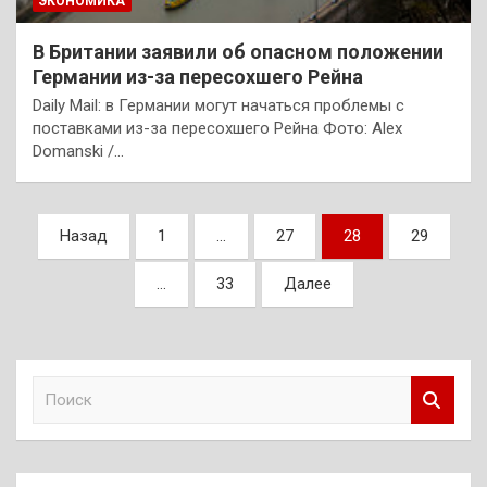
ЭКОНОМИКА
В Британии заявили об опасном положении
Германии из-за пересохшего Рейна
Daily Mail: в Германии могут начаться проблемы с
поставками из-за пересохшего Рейна Фото: Alex
Domanski /…
Пагинация
Назад
1
…
27
28
29
записей
…
33
Далее
П
о
и
с
к