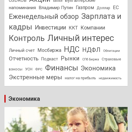
USDRUB
Бухгалтерские
Банки
Газпром
ЕС
напоминания
Владимир Путин
Доллар
Зарплата и
Еженедельный обзор
кадры
Инвестиции
Компании
ККТ
Личный интерес
Контроль
НДС
НДФЛ
Мосбиржа
Личный счет
Облигации
Отчетность
Рынки
Подкаст
Страховые
СПб Биржа
Финансы
Экономика
взносы
УСН
ФРС
Экстренные меры
налог на прибыль
недвижимость
Экономика