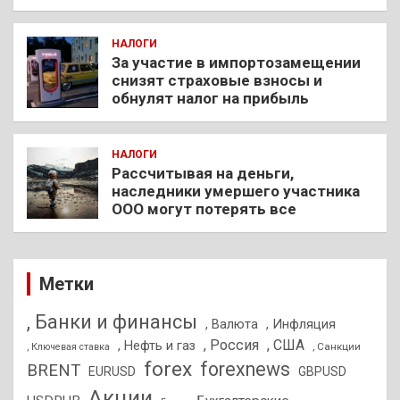
НАЛОГИ
За участие в импортозамещении
снизят страховые взносы и
обнулят налог на прибыль
НАЛОГИ
Рассчитывая на деньги,
наследники умершего участника
ООО могут потерять все
Метки
, Банки и финансы
, Валюта
, Инфляция
, Россия
, США
, Нефть и газ
, Санкции
, Ключевая ставка
forex
forexnews
BRENT
EURUSD
GBPUSD
Акции