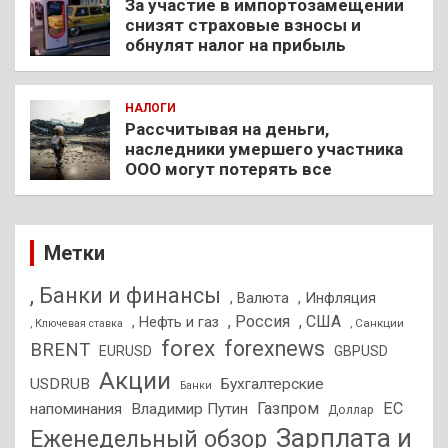
За участие в импортозамещении
снизят страховые взносы и
обнулят налог на прибыль
НАЛОГИ
Рассчитывая на деньги,
наследники умершего участника
ООО могут потерять все
Метки
, Банки и финансы
, Валюта
, Инфляция
, Россия
, США
, Нефть и газ
, Санкции
, Ключевая ставка
forex
forexnews
BRENT
EURUSD
GBPUSD
Акции
USDRUB
Бухгалтерские
Банки
Газпром
ЕС
напоминания
Владимир Путин
Доллар
Зарплата и
Еженедельный обзор