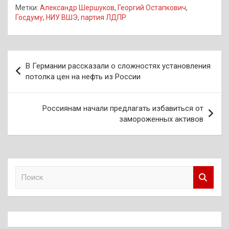
Метки:
Александр Шершуков
,
Георгий Остапкович
,
Госдуму
,
НИУ ВШЭ
,
партия ЛДПР
Навигация
В Германии рассказали о сложностях установления
по
потолка цен на нефть из России
записям
Россиянам начали предлагать избавиться от
замороженных активов
П
о
и
с
к