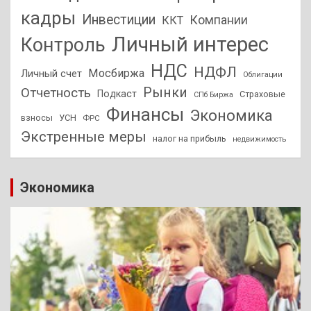
кадры
Инвестиции
Компании
ККТ
Личный интерес
Контроль
НДС
НДФЛ
Мосбиржа
Личный счет
Облигации
Отчетность
Рынки
Подкаст
Страховые
СПб Биржа
Финансы
Экономика
взносы
УСН
ФРС
Экстренные меры
налог на прибыль
недвижимость
Экономика