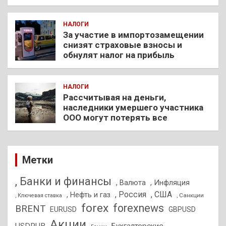
НАЛОГИ
За участие в импортозамещении
снизят страховые взносы и
обнулят налог на прибыль
НАЛОГИ
Рассчитывая на деньги,
наследники умершего участника
ООО могут потерять все
Метки
, Банки и финансы
, Валюта
, Инфляция
, Россия
, США
, Нефть и газ
, Санкции
, Ключевая ставка
forex
forexnews
BRENT
EURUSD
GBPUSD
Акции