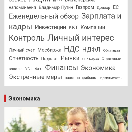
USDRUB
Бухгалтерские
Банки
Газпром
ЕС
напоминания
Владимир Путин
Доллар
Зарплата и
Еженедельный обзор
кадры
Инвестиции
Компании
ККТ
Личный интерес
Контроль
НДС
НДФЛ
Мосбиржа
Личный счет
Облигации
Отчетность
Рынки
Подкаст
Страховые
СПб Биржа
Финансы
Экономика
взносы
УСН
ФРС
Экстренные меры
налог на прибыль
недвижимость
Экономика