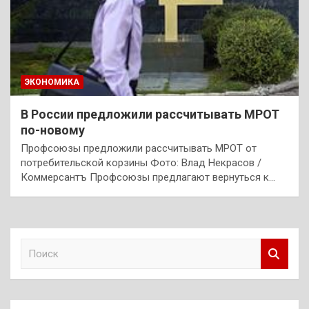
ЭКОНОМИКА
В России предложили рассчитывать МРОТ
по-новому
Профсоюзы предложили рассчитывать МРОТ от
потребительской корзины Фото: Влад Некрасов /
Коммерсантъ Профсоюзы предлагают вернуться к…
П
о
и
с
к