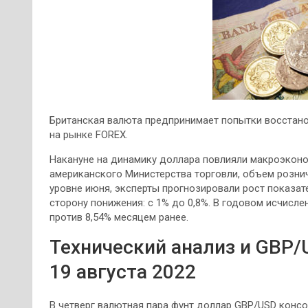
Британская валюта предпринимает попытки восстано
на рынке FOREX.
Накануне на динамику доллара повлияли макроэконо
американского Министерства торговли, объем розн
уровне июня, эксперты прогнозировали рост показате
сторону понижения: с 1% до 0,8%. В годовом исчисл
против 8,54% месяцем ранее.
Технический анализ и GBP/
19 августа 2022
В четверг валютная пара фунт доллар GBP/USD консо