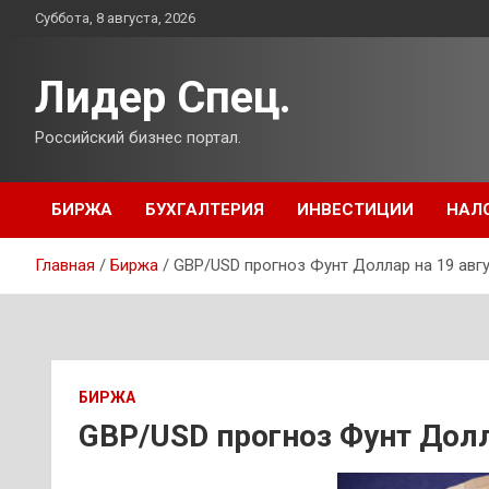
Перейти
Суббота, 8 августа, 2026
к
содержимому
Лидер Спец.
Российский бизнес портал.
БИРЖА
БУХГАЛТЕРИЯ
ИНВЕСТИЦИИ
НАЛ
Главная
Биржа
GBP/USD прогноз Фунт Доллар на 19 авгу
БИРЖА
GBP/USD прогноз Фунт Долл