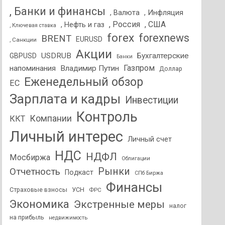
, Банки и финансы
, Валюта
, Инфляция
, Россия
, США
, Нефть и газ
, Ключевая ставка
forex
forexnews
BRENT
EURUSD
, Санкции
Акции
USDRUB
Бухгалтерские
GBPUSD
Банки
Газпром
напоминания
Владимир Путин
Доллар
Еженедельный обзор
ЕС
Зарплата и кадры
Инвестиции
Контроль
Компании
ККТ
Личный интерес
Личный счет
НДС
НДФЛ
Мосбиржа
Облигации
Отчетность
Рынки
Подкаст
СПб Биржа
Финансы
Страховые взносы
УСН
ФРС
Экономика
Экстренные меры
налог
на прибыль
недвижимость