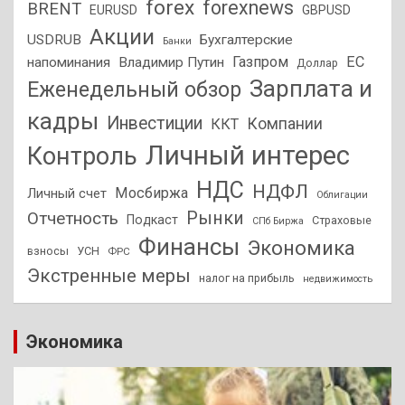
forex
forexnews
BRENT
EURUSD
GBPUSD
Акции
USDRUB
Бухгалтерские
Банки
Газпром
ЕС
напоминания
Владимир Путин
Доллар
Зарплата и
Еженедельный обзор
кадры
Инвестиции
Компании
ККТ
Личный интерес
Контроль
НДС
НДФЛ
Мосбиржа
Личный счет
Облигации
Отчетность
Рынки
Подкаст
Страховые
СПб Биржа
Финансы
Экономика
взносы
УСН
ФРС
Экстренные меры
налог на прибыль
недвижимость
Экономика