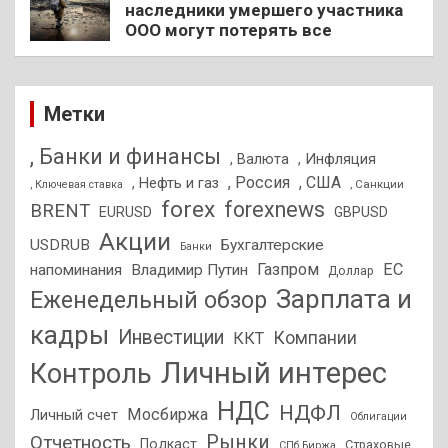
наследники умершего участника
ООО могут потерять все
Метки
, Банки и финансы
, Валюта
, Инфляция
, Россия
, США
, Нефть и газ
, Санкции
, Ключевая ставка
forex
forexnews
BRENT
EURUSD
GBPUSD
Акции
USDRUB
Бухгалтерские
Банки
Газпром
ЕС
напоминания
Владимир Путин
Доллар
Зарплата и
Еженедельный обзор
кадры
Инвестиции
Компании
ККТ
Личный интерес
Контроль
НДС
НДФЛ
Мосбиржа
Личный счет
Облигации
Отчетность
Рынки
Подкаст
Страховые
СПб Биржа