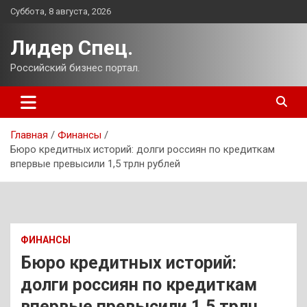
Перейти
Суббота, 8 августа, 2026
к
содержимому
Лидер Спец.
Российский бизнес портал.
Главная
Финансы
Бюро кредитных историй: долги россиян по кредиткам
впервые превысили 1,5 трлн рублей
ФИНАНСЫ
Бюро кредитных историй:
долги россиян по кредиткам
впервые превысили 1,5 трлн