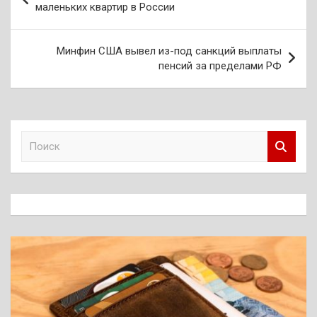
по
маленьких квартир в России
записям
Минфин США вывел из-под санкций выплаты
пенсий за пределами РФ
П
о
и
с
к